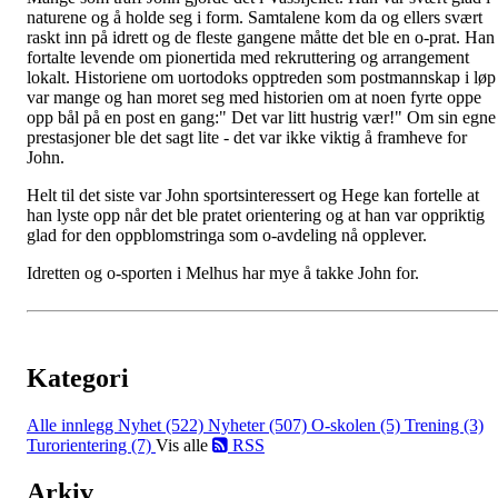
naturene og å holde seg i form. Samtalene kom da og ellers svært
raskt inn på idrett og de fleste gangene måtte det ble en o-prat. Han
fortalte levende om pionertida med rekruttering og arrangement
lokalt. Historiene om uortodoks opptreden som postmannskap i løp
var mange og han moret seg med historien om at noen fyrte oppe
opp bål på en post en gang:" Det var litt hustrig vær!" Om sin egne
prestasjoner ble det sagt lite - det var ikke viktig å framheve for
John.
Helt til det siste var John sportsinteressert og Hege kan fortelle at
han lyste opp når det ble pratet orientering og at han var oppriktig
glad for den oppblomstringa som o-avdeling nå opplever.
Idretten og o-sporten i Melhus har mye å takke John for.
Kategori
Alle innlegg
Nyhet (522)
Nyheter (507)
O-skolen (5)
Trening (3)
Turorientering (7)
Vis alle
RSS
Arkiv