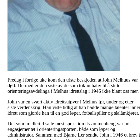
Fredag i forrige uke kom den triste beskjeden at John Melhuus var
død. Dermed er den siste av de som tok initiativ til å stifte
orienteringsavdelinga i Melhus idrettslag i 1946 ikke blant oss mer.
John var en svært aktiv idrettsutøver i Melhus før, under og etter
siste verdenskrig. Han viste tidlig at han hadde mange talenter inne
idrett som gjorde han til en god løper, fotballspiller og slalåmkjører.
Det som imidlertid satte mest spor i idrettssammenheng var nok
engasjementet i orienteringssporten, både som løper og
administrator. Sammen med Bjarne Ler sendte John i 1946 et brev t