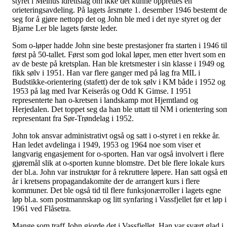
styret i Melhus idrettslag om ikke det kunne opprettes en
orieteringsavdeling. På lagets årsmøte 1. desember 1946 bestemt de
seg for å gjøre nettopp det og John ble med i det nye styret og der
Bjarne Ler ble lagets første leder.
Som o-løper hadde John sine beste prestasjoner fra starten i 1946 til
først på 50-tallet. Først som god lokal løper, men etter hvert som en
av de beste på kretsplan. Han ble kretsmester i sin klasse i 1949 og
fikk sølv i 1951. Han var flere ganger med på lag fra MIL i
Budstikke-orientering (stafett) der de tok sølv i KM både i 1952 og
1953 på lag med Ivar Keiserås og Odd K Gimse. I 1951
representerte han o-kretsen i landskamp mot Hjemtland og
Herjedalen. Det toppet seg da han ble uttatt til NM i orientering so
representant fra Sør-Trøndelag i 1952.
John tok ansvar administrativt også og satt i o-styret i en rekke år.
Han ledet avdelinga i 1949, 1953 og 1964 noe som viser et
langvarig engasjement for o-sporten. Han var også involvert i flere
gjøremål slik at o-sporten kunne blomstre. Det ble flere lokale kurs
der bl.a. John var instruktør for å rekruttere løpere. Han satt også et
år i kretsens propagandakomite der de arrangert kurs i flere
kommuner. Det ble også tid til flere funksjonærroller i lagets egne
løp bl.a. som postmannskap og litt synfaring i Vassfjellet før et løp i
1961 ved Flåsetra.
Mange som traff John gjorde det i Vassfjellet. Han var svært glad i