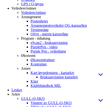
GPS i O-løypa
Veiledere/rutiner
Veiledere/rutiner
Arrangement
Postenheter
Arrangementsveileder OG-karusellen
Treningsløp
O6'er - internt karuselløp
Program - tidtaking
eScan2 - bruksanvisning
PurplePen - video
Purple Pen - veiledning
Økonomi
Økonomirutiner
Kontoplan
Annet
Kart løypelegging - kartarkiv
Bruksanvisning kartarkiv
Klær
Klubbhåndbok MIL
Lenker
Arkiv
GULL-O-SKO
Vinnere av GULL-O-SKO