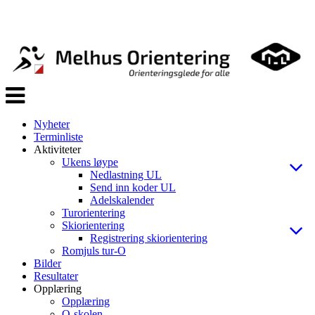
Veksle
navigasjon
Nyheter
Terminliste
Aktiviteter
Ukens løype
Nedlastning UL
Send inn koder UL
Adelskalender
Turorientering
Skiorientering
Registrering skiorientering
Romjuls tur-O
Bilder
Resultater
Opplæring
Opplæring
O-skolen