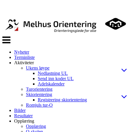
Veksle
navigasjon
Nyheter
Terminliste
Aktiviteter
Ukens løype
Nedlastning UL
Send inn koder UL
Adelskalender
Turorientering
Skiorientering
Registrering skiorientering
Romjuls tur-O
Bilder
Resultater
Opplæring
Opplæring
O-skolen