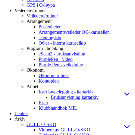
GPS i O-løypa
Veiledere/rutiner
Veiledere/rutiner
Arrangement
Postenheter
Arrangementsveileder OG-karusellen
Treningsløp
O6'er - internt karuselløp
Program - tidtaking
eScan2 - bruksanvisning
PurplePen - video
Purple Pen - veiledning
Økonomi
Økonomirutiner
Kontoplan
Annet
Kart løypelegging - kartarkiv
Bruksanvisning kartarkiv
Klær
Klubbhåndbok MIL
Lenker
Arkiv
GULL-O-SKO
Vinnere av GULL-O-SKO