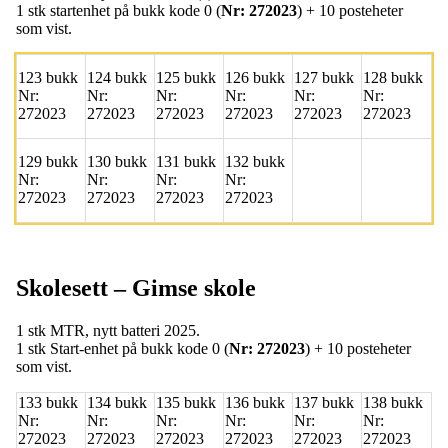
1 stk startenhet på bukk kode 0 (
Nr: 272023
) + 10 posteheter
som vist.
123 bukk
124 bukk
125 bukk
126 bukk
127 bukk
128 bukk
Nr:
Nr:
Nr:
Nr:
Nr:
Nr:
272023
272023
272023
272023
272023
272023
129 bukk
130 bukk
131 bukk
132 bukk
Nr:
Nr:
Nr:
Nr:
272023
272023
272023
272023
Skolesett – Gimse skole
1 stk MTR,
nytt batteri 2025
.
1 stk Start‑enhet på bukk kode 0 (
Nr: 272023
) + 10 posteheter
som vist.
133 bukk
134 bukk
135 bukk
136 bukk
137 bukk
138 bukk
Nr:
Nr:
Nr:
Nr:
Nr:
Nr:
272023
272023
272023
272023
272023
272023