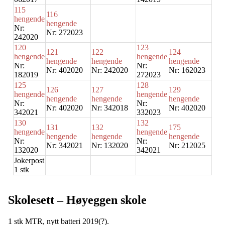
115
116
hengende
hengende
Nr:
Nr: 272023
242020
120
123
121
122
124
hengende
hengende
hengende
hengende
hengende
Nr:
Nr:
Nr: 402020
Nr: 242020
Nr: 162023
182019
272023
125
128
126
127
129
hengende
hengende
hengende
hengende
hengende
Nr:
Nr:
Nr: 402020
Nr: 342018
Nr: 402020
342021
332023
130
132
131
132
175
hengende
hengende
hengende
hengende
hengende
Nr:
Nr:
Nr: 342021
Nr: 132020
Nr: 212025
132020
342021
Jokerpost
1 stk
Skolesett – Høyeggen skole
1 stk MTR,
nytt batteri 2019(?)
.