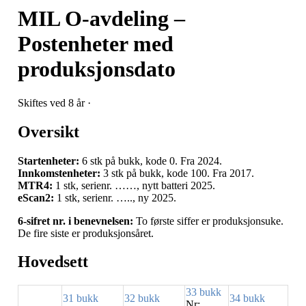
MIL O-avdeling –
Postenheter med
produksjonsdato
Skiftes ved 8 år ·
Oversikt
Startenheter:
6 stk på bukk, kode 0. Fra 2024.
Innkomstenheter:
3 stk på bukk, kode 100. Fra 2017.
MTR4:
1 stk, serienr. ……,
nytt batteri 2025
.
eScan2:
1 stk, serienr. …..,
ny 2025
.
6‑sifret nr. i benevnelsen:
To første siffer er produksjonsuke.
De fire siste er produksjonsåret.
Hovedsett
33 bukk
31 bukk
32 bukk
34 bukk
Nr: