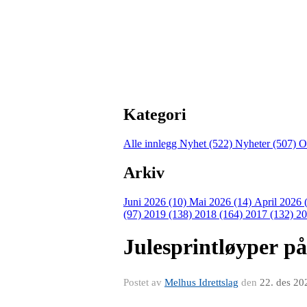
Kategori
Alle innlegg
Nyhet (522)
Nyheter (507)
O
Arkiv
Juni 2026 (10)
Mai 2026 (14)
April 2026 
(97)
2019 (138)
2018 (164)
2017 (132)
20
Julesprintløyper p
Postet av
Melhus Idrettslag
den
22. des 20