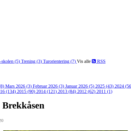
-skolen (5)
Trening (3)
Turorientering (7)
Vis alle
RSS
(8)
Mars 2026 (3)
Februar 2026 (3)
Januar 2026 (5)
2025 (43)
2024 (5
16 (134)
2015 (90)
2014 (121)
2013 (84)
2012 (62)
2011 (1)
å Brekkåsen
20