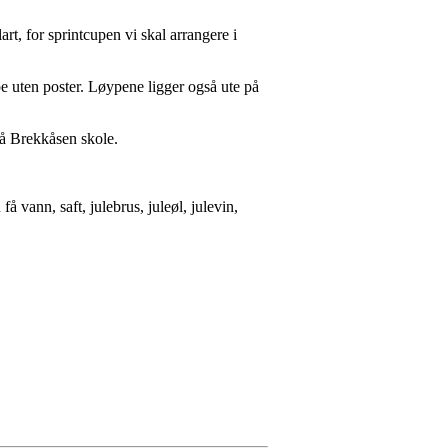
art, for sprintcupen vi skal arrangere i
øpe uten poster. Løypene ligger også ute på
på Brekkåsen skole.
å vann, saft, julebrus, juleøl, julevin,