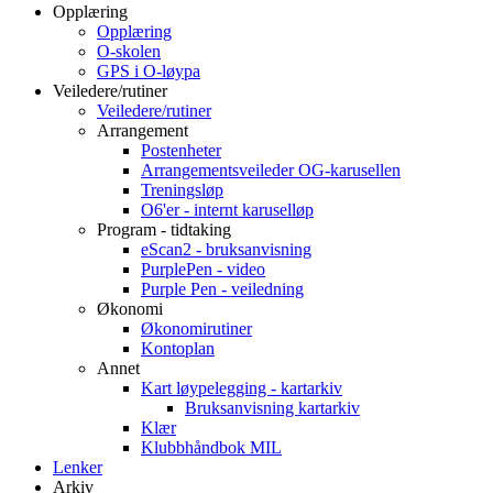
Opplæring
Opplæring
O-skolen
GPS i O-løypa
Veiledere/rutiner
Veiledere/rutiner
Arrangement
Postenheter
Arrangementsveileder OG-karusellen
Treningsløp
O6'er - internt karuselløp
Program - tidtaking
eScan2 - bruksanvisning
PurplePen - video
Purple Pen - veiledning
Økonomi
Økonomirutiner
Kontoplan
Annet
Kart løypelegging - kartarkiv
Bruksanvisning kartarkiv
Klær
Klubbhåndbok MIL
Lenker
Arkiv