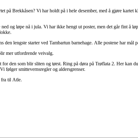
kartet på Brekkåsen? Vi har holdt på i hele desember, med å gjøre kartet kl
e ned og løpe nå i jula. Vi har ikke hengt ut poster, men det går fint å l
lokke.
ns den lengste starter ved Tambartun barnehage. Alle postene har mål 
blir mer utfordrende veivalg.
or den som blir sliten og tørst. Ring på døra på Trøflata 2. Her kan du f
 Vi følger smittevernsregler og aldersgrenser.
ra til Atle.