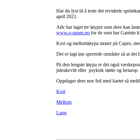
Har du lyst til å teste det reviderte sprint
april 2021.
Atle har laget tre løyper som dere kan last
www.o-range.no
for de som har Garmin k
Kort og mellomløypa strater på Capro, me
Det er lagt inn sperrede områder så at det 
På den lengste løypa er det også væskepost f
juleakevitt eller psykisk støtte og heiarop.
Oppdager dere noe feil med kartet så meld f
Kort
Mellom
Lang