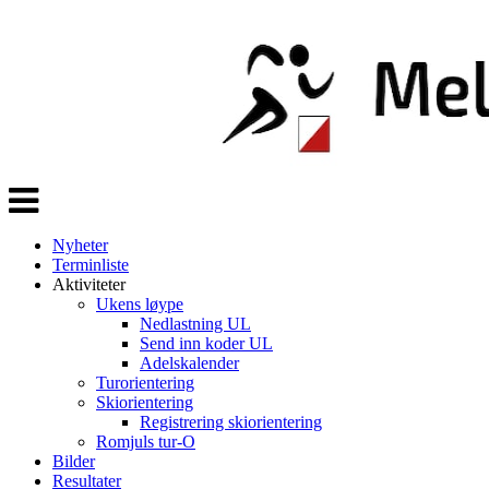
Veksle
navigasjon
Nyheter
Terminliste
Aktiviteter
Ukens løype
Nedlastning UL
Send inn koder UL
Adelskalender
Turorientering
Skiorientering
Registrering skiorientering
Romjuls tur-O
Bilder
Resultater