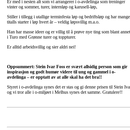
Er med i nesten alt som vi arrangerer i o-avdelinga som treninger
vinter og sommer, turer, internløp og karusell-løp,
Stiller i tillegg i utallige terminfesta løp og bedriftsløp og har mange
titalls starter i løp hvert år – veldig løpsvillig m.a.o.
Han har masse ideer og er villig til å prøve nye ting som blant anne
i Turo med Grønne turer og toppturer.
Er alltid arbeidsvillig og sier aldri nei!
Oppsummert: Stein Ivar Foss er svært allsidig person som gir
inspirasjon og godt humør videre til ung og gammel i o-
avdelinga – er opptatt av at alle skal ha det bra!!
Styret i o-avdelinga synes det er stas og gi denne prisen til Stein Iva
og vi tror alle i o-miljøet i Melhus synes det samme. Gratulere!!