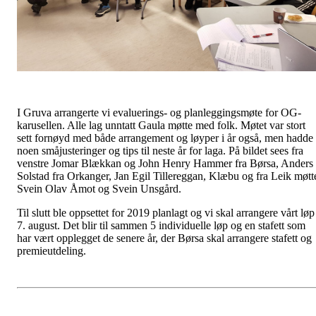
I Gruva arrangerte vi evaluerings- og planleggingsmøte for OG-
karusellen. Alle lag unntatt Gaula møtte med folk. Møtet var stort
sett fornøyd med både arrangement og løyper i år også, men hadde
noen småjusteringer og tips til neste år for laga. På bildet sees fra
venstre Jomar Blækkan og John Henry Hammer fra Børsa, Anders
Solstad fra Orkanger, Jan Egil Tillereggan, Klæbu og fra Leik møtt
Svein Olav Åmot og Svein Unsgård.
Til slutt ble oppsettet for 2019 planlagt og vi skal arrangere vårt løp
7. august. Det blir til sammen 5 individuelle løp og en stafett som
har vært opplegget de senere år, der Børsa skal arrangere stafett og
premieutdeling.