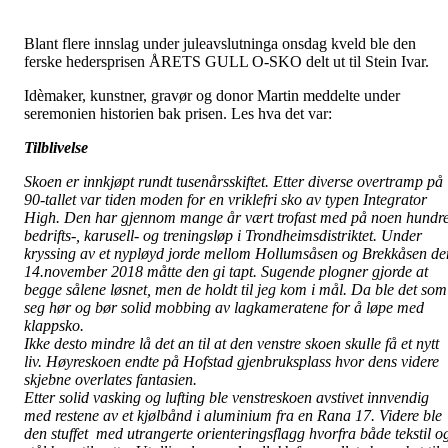
Blant flere innslag under juleavslutninga onsdag kveld ble den
ferske hedersprisen ÅRETS GULL O-SKO delt ut til Stein Ivar.
Idèmaker, kunstner, gravør og donor Martin meddelte under
seremonien historien bak prisen. Les hva det var:
Tilblivelse
Skoen er innkjøpt rundt tusenårsskiftet. Etter diverse overtramp på
90-tallet var tiden moden for en vriklefri sko av typen Integrator
High. Den har gjennom mange år vært trofast med på noen hundr
bedrifts-, karusell- og treningsløp i Trondheimsdistriktet. Under
kryssing av et nypløyd jorde mellom Hollumsåsen og Brekkåsen de
14.november 2018 måtte den gi tapt. Sugende plogner gjorde at
begge sålene løsnet, men de holdt til jeg kom i mål. Da ble det som
seg hør og bør solid mobbing av lagkameratene for å løpe med
klappsko.
Ikke desto mindre lå det an til at den venstre skoen skulle få et nytt
liv. Høyreskoen endte på Hofstad gjenbruksplass hvor dens videre
skjebne overlates fantasien.
Etter solid vasking og lufting ble venstreskoen avstivet innvendig
med restene av et kjølbånd i aluminium fra en Rana 17. Videre ble
den stuffet med utrangerte orienteringsflagg hvorfra både tekstil o