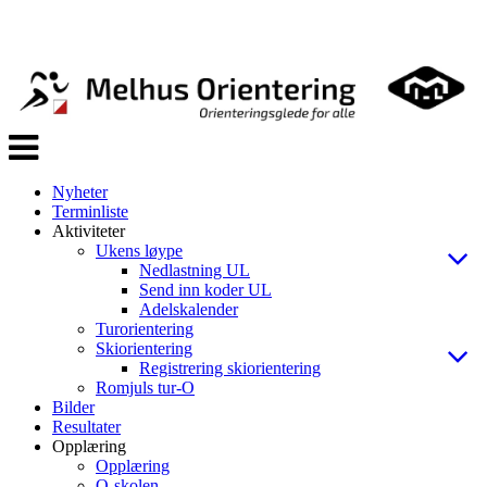
Veksle
navigasjon
Nyheter
Terminliste
Aktiviteter
Ukens løype
Nedlastning UL
Send inn koder UL
Adelskalender
Turorientering
Skiorientering
Registrering skiorientering
Romjuls tur-O
Bilder
Resultater
Opplæring
Opplæring
O-skolen