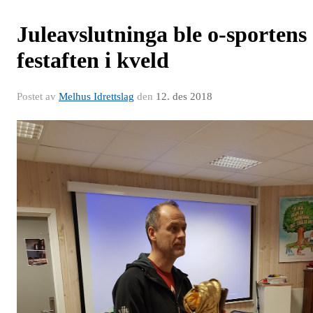
Juleavslutninga ble o-sportens
festaften i kveld
Postet av
Melhus Idrettslag
den
12. des 2018