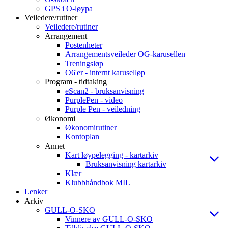
GPS i O-løypa
Veiledere/rutiner
Veiledere/rutiner
Arrangement
Postenheter
Arrangementsveileder OG-karusellen
Treningsløp
O6'er - internt karuselløp
Program - tidtaking
eScan2 - bruksanvisning
PurplePen - video
Purple Pen - veiledning
Økonomi
Økonomirutiner
Kontoplan
Annet
Kart løypelegging - kartarkiv
Bruksanvisning kartarkiv
Klær
Klubbhåndbok MIL
Lenker
Arkiv
GULL-O-SKO
Vinnere av GULL-O-SKO