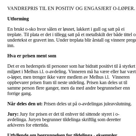
VANDREPRIS TIL EN POSITIV OG ENGASJERT O-LØPER.
Utforming
En brukt o-sko hvor sålen er løsnet, lakkert i gull og satt på ei
treplate. Til plata er det i tillegg satt på et metallskilt der både tittel 
undertekst er gravert inn. Under treplata blir årstall og vinnere preg
inn.
Hva er prisen ment som
Det er en hederspris til personer som har bidratt positivt til å styrket
miljøet i Melhus i.l. o-avdeling. Vinneren må ha være eller har vært
o-løper, men trenger ikke være medlem av Melhus i.l. Vinneren
oppbevarer prisen fram til neste utdeling. Prisen kan deles ut til
samme person flere ganger, men da med andre begrunnelser enn
forrige gang.
Når deles den ut:
Prisen deles ut på o-avdelingas juleavslutning.
Jury:
Jury for prisen er det til enhver tid sittende styret i o-
avdelinga. Juryen begrunner tildelinga skriftlig som deretter
arkiveres for ettertida.
Utfyllende om begrunnelsen for tildelinga - eksempler