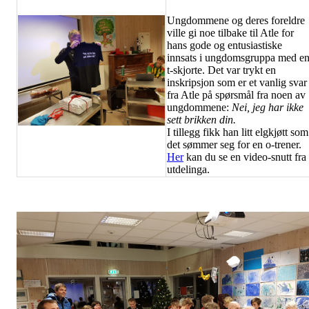
Ungdommene og deres foreldre
ville gi noe tilbake til Atle for
hans gode og entusiastiske
innsats i ungdomsgruppa med e
t-skjorte. Det var trykt en
inskripsjon som er et vanlig svar
fra Atle på spørsmål fra noen av
ungdommene:
Nei, jeg har ikke
sett brikken din.
I tillegg fikk han litt elgkjøtt som
det sømmer seg for en o-trener.
Her
kan du se en video-snutt fra
utdelinga.