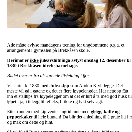
Atle måtte avlyse mandagens trening for ungdommene p.g.a. et
arrangement i gymsalen på Brekkåsen skole.
Derimot er
ikke
juleavslutninga avlyst onsdag 12. desember kl
1830 i Brekkåsen idrettsbarnehage.
Bildet over er fra tilsvarende tilstelning i fjor.
Vi starter kl 1830 med
Jule-o-løp
som Audun K vil legge. Det
meste vil gå i gatene og det er flere løypelengder. Har nettopp fått
inn et stalltips fra løypelegger om at det er lurt å ta med god husk til
løpet - ja, i tillegg til refleks, brikke og lykt selvsagt.
Etter runden med løp venter Ingrid inne med
gløgg, kaffe og
pepperkake
r til hele bunten! Da blir det anledning til å prate litt i r
og mak om dette og hint.