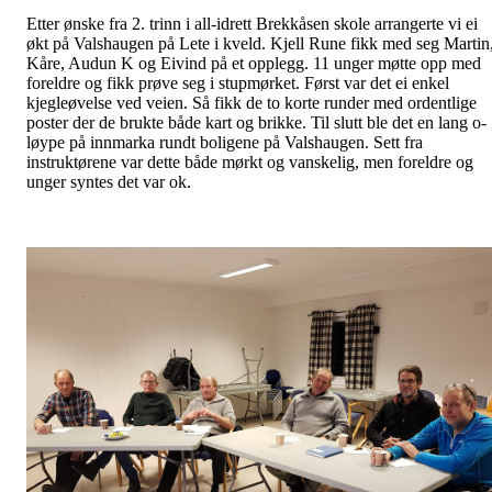
Etter ønske fra 2. trinn i all-idrett Brekkåsen skole arrangerte vi ei
økt på Valshaugen på Lete i kveld. Kjell Rune fikk med seg Martin
Kåre, Audun K og Eivind på et opplegg. 11 unger møtte opp med
foreldre og fikk prøve seg i stupmørket. Først var det ei enkel
kjegleøvelse ved veien. Så fikk de to korte runder med ordentlige
poster der de brukte både kart og brikke. Til slutt ble det en lang o-
løype på innmarka rundt boligene på Valshaugen. Sett fra
instruktørene var dette både mørkt og vanskelig, men foreldre og
unger syntes det var ok.