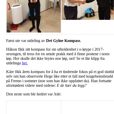
Først ute var utdeling av
Det Gylne Kompass
.
Håkon fikk sitt kompass for sin utholdenhet i o-løype i 2017-
sesongen, til tross for en smule prakk med å finne postene i noen
løp. Her skulle det ikke brytes noe løp, nei! Se et lite klipp fra
utdelinga
her.
Kåre fikk årets kompass for å ha et tindrende fokus på ei god slutti
selv om han observerte Hege like etter et fall med kragebeinsbrudd
på Fremo i sommer (noe som han ikke oppfattet da). Han fortsatte
ufortrødent videre med ordene:
E de hær du legg?
Den neste som ble hedret var Atle: