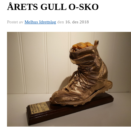
ÅRETS GULL O-SKO
Postet av
Melhus Idrettslag
den
16. des 2018