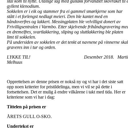
stål kom til nytte. Utallige lag med gullakk forvandlet skovraket til 
gyllent klenodium.
Sokkelen er i eik og stammer fra ei gammel smørkjerne som har
stått i et forlengst nedlagt meieri. Den ble kantet med en
håndoverfres og lakkert. Messingplaten ble velvilligst donert av
Frivilligsentralen i Varmbo. Etter skjelvende frihåndsgravering me
en dremelfres, svartlakkering, sliping og sluttlakkering ble platen
limt til sokkelen.
På undersiden av sokkelen er det tenkt at navnene på vinnerne skal
graveres inn i tur og orden.
LYKKE TIL! Desember 2018. Marti
Melhuus
Opprettelsen av denne prisen er nokså ny og vi har i det siste satt
opp noen kriterier for pristildelinga, men vi vil se på dette i
fortsettelsen. Det er mulig å endre vilkårene i takt med tida. Her er
kriteriene som vi har i dag:
Tittelen på prisen er
ÅRETS GULL O-SKO.
Undertekst er