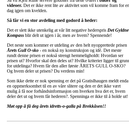
Så vil Kjell Rune servere godbiter fra dette o-året i
bilder og
videoer.
Det er ikke rent lite av aktivitet som vil komme fram for e
dag igjen om kvelden.
Så får vi en stor avdeling med godord å heder:
Det er slett ikke utenkelig at vår litt negative hederspris
Det Gyldne
Kompass
blir delt ut igjen i år, men av hvem? Spennende!
Det neste som kommer er utdeling av den helt nyopprettede prisen
Årets Gull O-sko
- en nokså ny konstruksjon og idè. Det meste
rundt denne prisen er nokså strengt hemmeligholdt: Hvordan ser
prisen ut? Hvorfor skal den deles ut? Hvilke kriterier ligger til grun
for utdelinga? Hvem får den aller første ÅRETS GULL O-SKO?
Og hvem deler ut prisen? Du verdens min!
Som ikke dette er nok spenning er det på Gratislhaugen meldt enda
en oppmerksomhet til en av våre slitere og den er det ikke vært
mulig å få noe forhåndsinformasjon om hverken hva det er, hvem
deler det ut og hvem får hederen?. Spenninga er ikke til å holde ut!
Møt opp å få deg årets idretts-o-galla på Brekkåsen!!