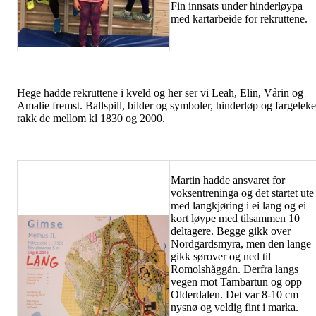
Fin innsats under hinderløypa
med kartarbeide for rekruttene.
Hege hadde rekruttene i kveld og her ser vi Leah, Elin, Vårin og
Amalie fremst. Ballspill, bilder og symboler, hinderløp og fargelek
rakk de mellom kl 1830 og 2000.
Martin hadde ansvaret for
voksentreninga og det startet ute
med langkjøring i ei lang og ei
kort løype med tilsammen 10
deltagere. Begge gikk over
Nordgardsmyra, men den lange
gikk sørover og ned til
Romolshåggån. Derfra langs
vegen mot Tambartun og opp
Olderdalen. Det var 8-10 cm
nysnø og veldig fint i marka.