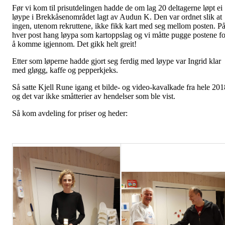
Før vi kom til prisutdelingen hadde de om lag 20 deltagerne løpt ei
løype i Brekkåsenområdet lagt av Audun K. Den var ordnet slik at
ingen, utenom rekruttene, ikke fikk kart med seg mellom posten. P
hver post hang løypa som kartoppslag og vi måtte pugge postene fo
å komme igjennom. Det gikk helt greit!
Etter som løperne hadde gjort seg ferdig med løype var Ingrid klar
med gløgg, kaffe og pepperkjeks.
Så satte Kjell Rune igang et bilde- og video-kavalkade fra hele 201
og det var ikke småtterier av hendelser som ble vist.
Så kom avdeling for priser og heder: