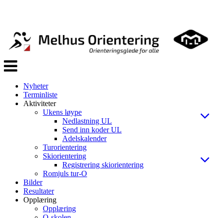
Veksle
navigasjon
Nyheter
Terminliste
Aktiviteter
Ukens løype
Nedlastning UL
Send inn koder UL
Adelskalender
Turorientering
Skiorientering
Registrering skiorientering
Romjuls tur-O
Bilder
Resultater
Opplæring
Opplæring
O-skolen