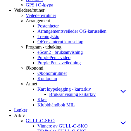
GPS i O-løypa
Veiledere/rutiner
Veiledere/rutiner
Arrangement
Postenheter
Arrangementsveileder OG-karusellen
Treningsløp
O6'er - internt karuselløp
Program - tidtaking
eScan2 - bruksanvisning
PurplePen - video
Purple Pen - veiledning
Økonomi
Økonomirutiner
Kontoplan
Annet
Kart løypelegging - kartarkiv
Bruksanvisning kartarkiv
Klær
Klubbhåndbok MIL
Lenker
Arkiv
GULL-O-SKO
Vinnere av GULL-O-SKO