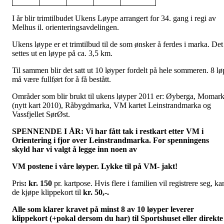
I år blir trimtilbudet Ukens Løype arrangert for 34. gang i regi av
Melhus il. orienteringsavdelingen.
Ukens løype er et trimtilbud til de som ønsker å ferdes i marka. Det
settes ut en løype på ca. 3,5 km.
Til sammen blir det satt ut 10 løyper fordelt på hele sommeren. 8 lø
må være fullført for å få bestått.
Områder som blir brukt til ukens løyper 2011 er: Øyberga, Momar
(nytt kart 2010), Råbygdmarka, VM kartet Leinstrandmarka og
Vassfjellet SørØst.
SPENNENDE I ÅR: Vi har fått tak i restkart etter VM i
Orientering i fjor over Leinstrandmarka. For spenningens
skyld har vi valgt å legge inn noen av
VM postene i våre løyper. Lykke til på VM- jakt!
Pris
: kr. 150
pr. kartpose. Hvis flere i familien vil registrere seg, ka
de kjøpe klippekort til
kr. 50,-.
Alle som klarer kravet på minst 8 av 10 løyper leverer
klippekort (+pokal dersom du har) til Sportshuset eller direkte