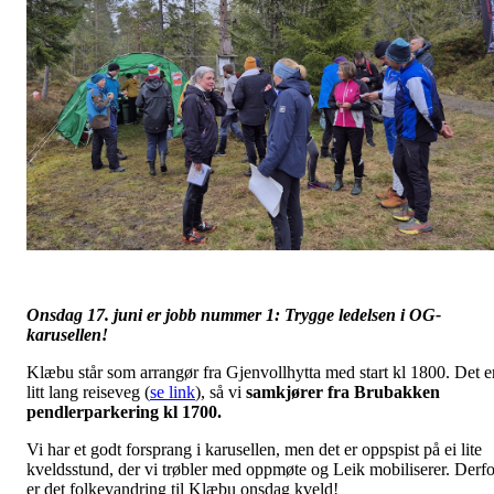
Onsdag 17. juni er jobb nummer 1: Trygge ledelsen i OG-
karusellen!
Klæbu står som arrangør fra Gjenvollhytta med start kl 1800. Det e
litt lang reiseveg (
se link
), så vi
samkjører fra Brubakken
pendlerparkering kl 1700.
Vi har et godt forsprang i karusellen, men det er oppspist på ei lite
kveldsstund, der vi trøbler med oppmøte og Leik mobiliserer. Derfo
er det folkevandring til Klæbu onsdag kveld!