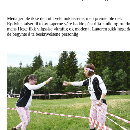
Medaljer ble ikke delt ut i veteranklassene, men premie ble det.
Rødvinspølser til to av løperne våre hadde påskrifta «mild og rund»
mens Hege fikk viltpølse «kraftig og moden». Latteren gikk høgt d
de begynte å ta beskrivelsene personlig.