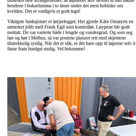
utmerket hele arrangementet, så løpsleder selv hevdet at han hadde
hendene i bukselumma i to timer under det mest hektiske om
kvelden. Det er vanligvis et godt tegn!
Viktigste funksjonær er løypelegger. Her gjorde Kåre Onsøyen en
utmerket jobb med Frank Egil som kontrollør. Løypene ble godt
mottatt. De var varierte både i lengde og vanskegrad. Og som seg
hør og bør i Melhus, så var postene plassert rett med skjemene
tilstrekkelig synlig. Når det er slik, er det bare opp til løperne selv å
finne fram hurtigst mulig. Vel bekomme!