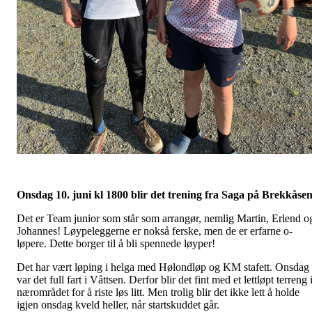
Onsdag 10. juni kl 1800 blir det trening fra Saga på Brekkåsen
Det er Team junior som står som arrangør, nemlig Martin, Erlend o
Johannes! Løypeleggerne er nokså ferske, men de er erfarne o-
løpere. Dette borger til å bli spennede løyper!
Det har vært løping i helga med Hølondløp og KM stafett. Onsdag
var det full fart i Våttsen. Derfor blir det fint med et lettløpt terreng 
nærområdet for å riste løs litt. Men trolig blir det ikke lett å holde
igjen onsdag kveld heller, når startskuddet går.