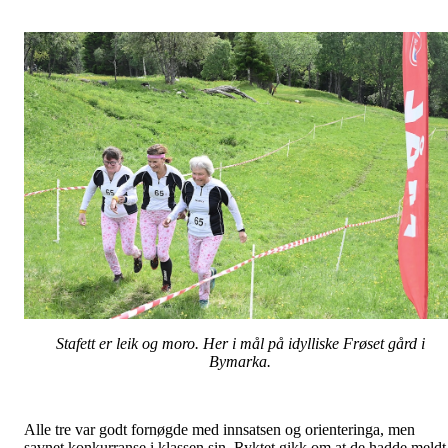
Stafett er leik og moro. Her i mål på idylliske Frøset gård i
Bymarka.
Alle tre var godt fornøgde med innsatsen og orienteringa, men
savnet konkurranse i klassen sin. Ryktet gikk om at de hadde meldt