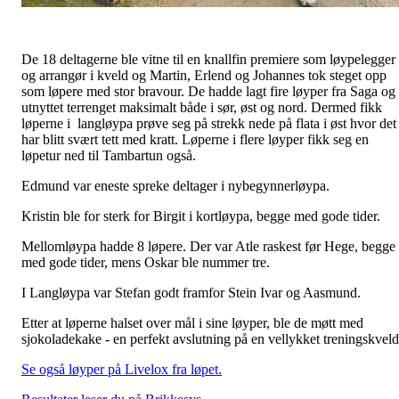
De 18 deltagerne ble vitne til en knallfin premiere som løypelegger
og arrangør i kveld og Martin, Erlend og Johannes tok steget opp
som løpere med stor bravour. De hadde lagt fire løyper fra Saga og
utnyttet terrenget maksimalt både i sør, øst og nord. Dermed fikk
løperne i langløypa prøve seg på strekk nede på flata i øst hvor det
har blitt svært tett med kratt. Løperne i flere løyper fikk seg en
løpetur ned til Tambartun også.
Edmund var eneste spreke deltager i nybegynnerløypa.
Kristin ble for sterk for Birgit i kortløypa, begge med gode tider.
Mellomløypa hadde 8 løpere. Der var Atle raskest før Hege, begge
med gode tider, mens Oskar ble nummer tre.
I Langløypa var Stefan godt framfor Stein Ivar og Aasmund.
Etter at løperne halset over mål i sine løyper, ble de møtt med
sjokoladekake - en perfekt avslutning på en vellykket treningskvel
Se også løyper på Livelox fra løpet.