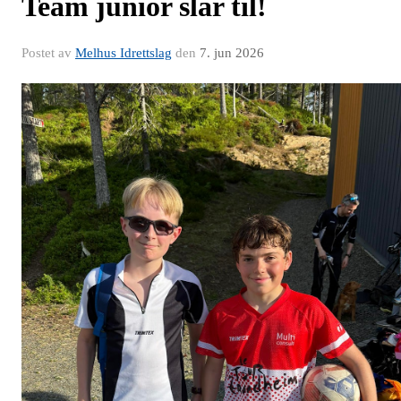
Team junior slår til!
Postet av
Melhus Idrettslag
den
7. jun 2026