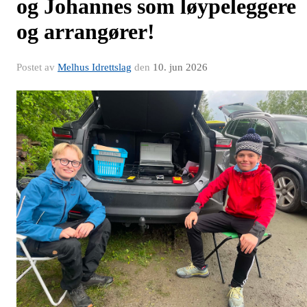
og Johannes som løypeleggere
og arrangører!
Postet av
Melhus Idrettslag
den
10. jun 2026