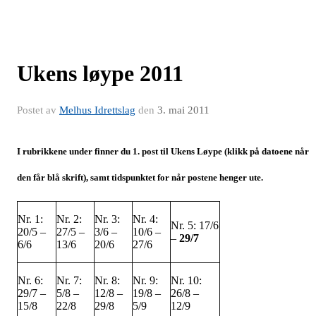
Ukens løype 2011
Postet av
Melhus Idrettslag
den
3. mai 2011
I rubrikkene under finner du 1. post til Ukens Løype (klikk på datoene når
den får blå skrift), samt tidspunktet for når postene henger ute.
Nr. 1:
Nr. 2:
Nr. 3:
Nr. 4:
Nr. 5: 17/6
20/5 –
27/5 –
3/6 –
10/6 –
–
29/7
6/6
13/6
20/6
27/6
Nr. 6:
Nr. 7:
Nr. 8:
Nr. 9:
Nr. 10:
29/7 –
5/8 –
12/8 –
19/8 –
26/8 –
15/8
22/8
29/8
5/9
12/9