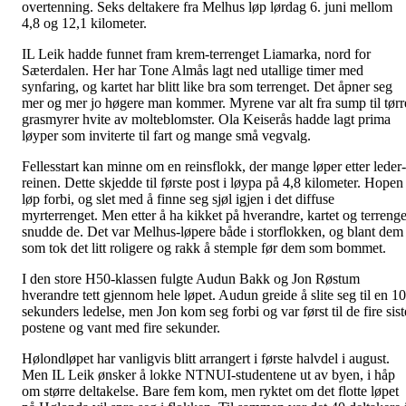
overtenning. Seks deltakere fra Melhus løp lørdag 6. juni mellom
4,8 og 12,1 kilometer.
IL Leik hadde funnet fram krem-terrenget Liamarka, nord for
Sæterdalen. Her har Tone Almås lagt ned utallige timer med
synfaring, og kartet har blitt like bra som terrenget. Det åpner seg
mer og mer jo høgere man kommer. Myrene var alt fra sump til tørr
grasmyrer hvite av molteblomster. Ola Keiserås hadde lagt prima
løyper som inviterte til fart og mange små vegvalg.
Fellesstart kan minne om en reinsflokk, der mange løper etter leder-
reinen. Dette skjedde til første post i løypa på 4,8 kilometer. Hopen
løp forbi, og slet med å finne seg sjøl igjen i det diffuse
myrterrenget. Men etter å ha kikket på hverandre, kartet og terrenge
snudde de. Det var Melhus-løpere både i storflokken, og blant dem
som tok det litt roligere og rakk å stemple før dem som bommet.
I den store H50-klassen fulgte Audun Bakk og Jon Røstum
hverandre tett gjennom hele løpet. Audun greide å slite seg til en 10
sekunders ledelse, men Jon kom seg forbi og var først til de fire sist
postene og vant med fire sekunder.
Hølondløpet har vanligvis blitt arrangert i første halvdel i august.
Men IL Leik ønsker å lokke NTNUI-studentene ut av byen, i håp
om større deltakelse. Bare fem kom, men ryktet om det flotte løpet