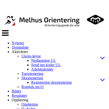
Veksle
navigasjon
Nyheter
Terminliste
Aktiviteter
Ukens løype
Nedlastning UL
Send inn koder UL
Adelskalender
Turorientering
Skiorientering
Registrering skiorientering
Romjuls tur-O
Bilder
Resultater
Opplæring
Opplæring
O-skolen