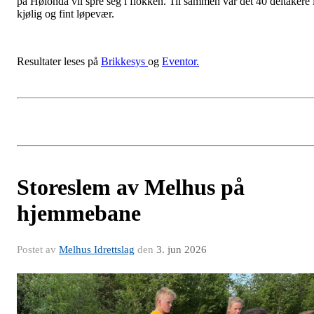
på Hølonda vil spre seg i flokken. Til sammen var det 40 deltakere 
kjølig og fint løpevær.
Resultater leses på
Brikkesys
og
Eventor.
Storeslem av Melhus på
hjemmebane
Postet av
Melhus Idrettslag
den
3. jun 2026