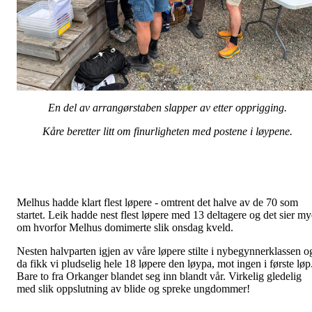
En del av arrangørstaben slapper av etter opprigging.
Kåre beretter litt om finurligheten med postene i løypene.
Melhus hadde klart flest løpere - omtrent det halve av de 70 som
startet. Leik hadde nest flest løpere med 13 deltagere og det sier my
om hvorfor Melhus domimerte slik onsdag kveld.
Nesten halvparten igjen av våre løpere stilte i nybegynnerklassen o
da fikk vi pludselig hele 18 løpere den løypa, mot ingen i første løp
Bare to fra Orkanger blandet seg inn blandt vår. Virkelig gledelig
med slik oppslutning av blide og spreke ungdommer!