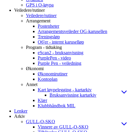
GPS i O-løypa
Veiledere/rutiner
Veiledere/rutiner
Arrangement
Postenheter
Arrangementsveileder OG-karusellen
Treningsløp
O6'er - internt karuselløp
Program - tidtaking
eScan2 - bruksanvisning
PurplePen - video
Purple Pen - veiledning
Økonomi
Økonomirutiner
Kontoplan
Annet
Kart løypelegging - kartarkiv
Bruksanvisning kartarkiv
Klær
Klubbhåndbok MIL
Lenker
Arkiv
GULL-O-SKO
Vinnere av GULL-O-SKO