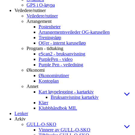
GPS i O-løypa
Veiledere/rutiner
Veiledere/rutiner
Arrangement
Postenheter
Arrangementsveileder OG-karusellen
Treningsløp
O6'er - internt karuselløp
Program - tidtaking
eScan2 - bruksanvisning
PurplePen - video
Purple Pen - veiledning
Økonomi
Økonomirutiner
Kontoplan
Annet
Kart løypelegging - kartarkiv
Bruksanvisning kartarkiv
Klær
Klubbhåndbok MIL
Lenker
Arkiv
GULL-O-SKO
Vinnere av GULL-O-SKO