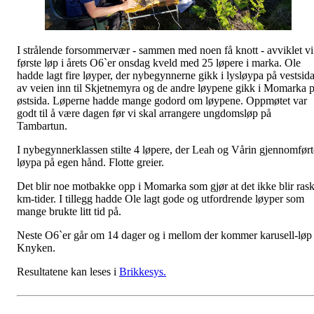
I strålende forsommervær - sammen med noen få knott - avviklet vi
første løp i årets O6`er onsdag kveld med 25 løpere i marka. Ole
hadde lagt fire løyper, der nybegynnerne gikk i lysløypa på vestsid
av veien inn til Skjetnemyra og de andre løypene gikk i Momarka 
østsida. Løperne hadde mange godord om løypene. Oppmøtet var
godt til å være dagen før vi skal arrangere ungdomsløp på
Tambartun.
I nybegynnerklassen stilte 4 løpere, der Leah og Vårin gjennomført
løypa på egen hånd. Flotte greier.
Det blir noe motbakke opp i Momarka som gjør at det ikke blir ras
km-tider. I tillegg hadde Ole lagt gode og utfordrende løyper som
mange brukte litt tid på.
Neste O6`er går om 14 dager og i mellom der kommer karusell-løp 
Knyken.
Resultatene kan leses i
Brikkesys.