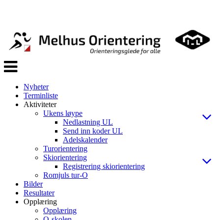
Veksle
navigasjon
Nyheter
Terminliste
Aktiviteter
Ukens løype
Nedlastning UL
Send inn koder UL
Adelskalender
Turorientering
Skiorientering
Registrering skiorientering
Romjuls tur-O
Bilder
Resultater
Opplæring
Opplæring
O-skolen