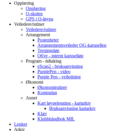
Opplæring
Opplæring
O-skolen
GPS i O-løypa
Veiledere/rutiner
Veiledere/rutiner
Arrangement
Postenheter
Arrangementsveileder OG-karusellen
Treningsløp
O6'er - internt karuselløp
Program - tidtaking
eScan2 - bruksanvisning
PurplePen - video
Purple Pen - veiledning
Økonomi
Økonomirutiner
Kontoplan
Annet
Kart løypelegging - kartarkiv
Bruksanvisning kartarkiv
Klær
Klubbhåndbok MIL
Lenker
Arkiv