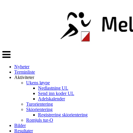
Veksle
navigasjon
Nyheter
Terminliste
Aktiviteter
Ukens løype
Nedlastning UL
Send inn koder UL
Adelskalender
Turorientering
Skiorientering
Registrering skiorientering
Romjuls tur-O
Bilder
Resultater