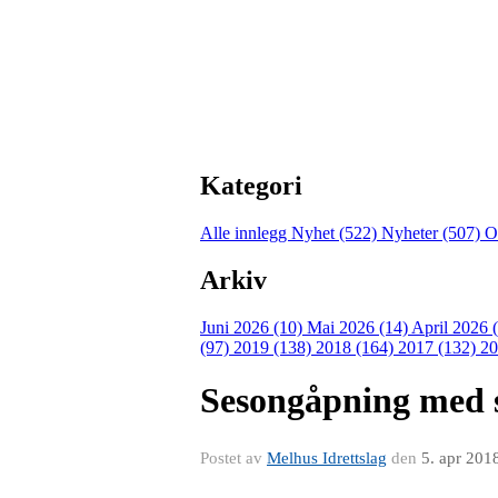
Kategori
Alle innlegg
Nyhet (522)
Nyheter (507)
O
Arkiv
Juni 2026 (10)
Mai 2026 (14)
April 2026 
(97)
2019 (138)
2018 (164)
2017 (132)
20
Sesongåpning med s
Postet av
Melhus Idrettslag
den
5. apr 201