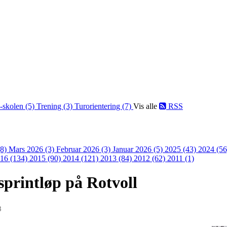
-skolen (5)
Trening (3)
Turorientering (7)
Vis alle
RSS
(8)
Mars 2026 (3)
Februar 2026 (3)
Januar 2026 (5)
2025 (43)
2024 (5
16 (134)
2015 (90)
2014 (121)
2013 (84)
2012 (62)
2011 (1)
printløp på Rotvoll
8