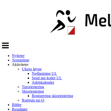
Veksle
navigasjon
Nyheter
Terminliste
Aktiviteter
Ukens løype
Nedlastning UL
Send inn koder UL
Adelskalender
Turorientering
Skiorientering
Registrering skiorientering
Romjuls tur-O
Bilder
Resultater