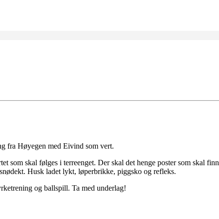
ng fra Høyegen med Eivind som vert.
rtet som skal følges i terreenget. Der skal det henge poster som skal finne
snødekt. Husk ladet lykt, løperbrikke, piggsko og refleks.
tyrketrening og ballspill. Ta med underlag!