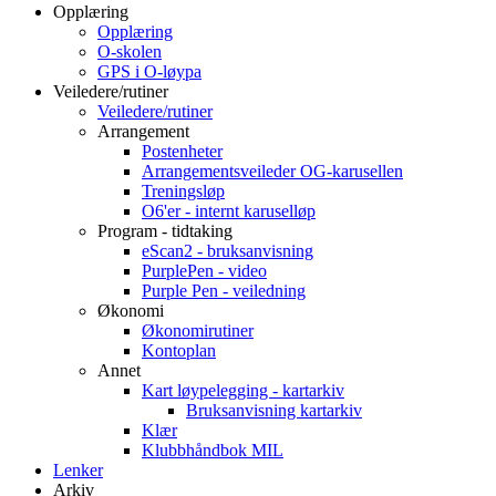
Opplæring
Opplæring
O-skolen
GPS i O-løypa
Veiledere/rutiner
Veiledere/rutiner
Arrangement
Postenheter
Arrangementsveileder OG-karusellen
Treningsløp
O6'er - internt karuselløp
Program - tidtaking
eScan2 - bruksanvisning
PurplePen - video
Purple Pen - veiledning
Økonomi
Økonomirutiner
Kontoplan
Annet
Kart løypelegging - kartarkiv
Bruksanvisning kartarkiv
Klær
Klubbhåndbok MIL
Lenker
Arkiv