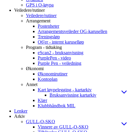
GPS i O-løypa
Veiledere/rutiner
Veiledere/rutiner
Arrangement
Postenheter
Arrangementsveileder OG-karusellen
Treningsløp
O6'er - internt karuselløp
Program - tidtaking
eScan2 - bruksanvisning
PurplePen - video
Purple Pen - veiledning
Økonomi
Økonomirutiner
Kontoplan
Annet
Kart løypelegging - kartarkiv
Bruksanvisning kartarkiv
Klær
Klubbhåndbok MIL
Lenker
Arkiv
GULL-O-SKO
Vinnere av GULL-O-SKO