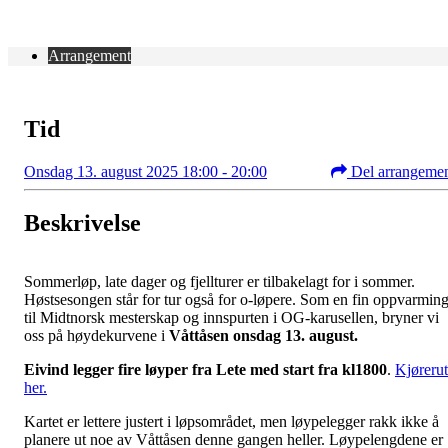
Arrangement
Tid
Onsdag 13. august 2025 18:00 - 20:00
Del arrangeme
Beskrivelse
Sommerløp, late dager og fjellturer er tilbakelagt for i sommer.
Høstsesongen står for tur også for o-løpere. Som en fin oppvarmin
til Midtnorsk mesterskap og innspurten i OG-karusellen, bryner vi
oss på høydekurvene i
Våttåsen onsdag 13. august.
Eivind legger fire løyper fra Lete med start fra kl1800
.
Kjøreru
her.
Kartet er lettere justert i løpsområdet, men løypelegger rakk ikke å
planere ut noe av Våttåsen denne gangen heller. Løypelengdene er