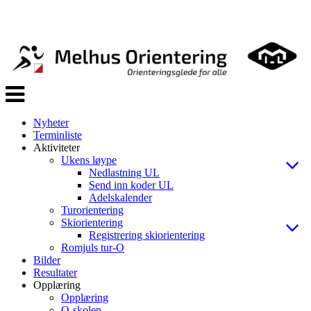
Veksle
navigasjon
Nyheter
Terminliste
Aktiviteter
Ukens løype
Nedlastning UL
Send inn koder UL
Adelskalender
Turorientering
Skiorientering
Registrering skiorientering
Romjuls tur-O
Bilder
Resultater
Opplæring
Opplæring
O-skolen