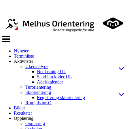
Veksle
navigasjon
Nyheter
Terminliste
Aktiviteter
Ukens løype
Nedlastning UL
Send inn koder UL
Adelskalender
Turorientering
Skiorientering
Registrering skiorientering
Romjuls tur-O
Bilder
Resultater
Opplæring
Opplæring
O-skolen