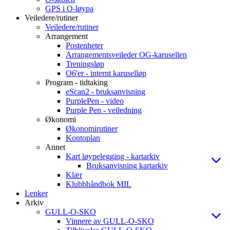
GPS i O-løypa
Veiledere/rutiner
Veiledere/rutiner
Arrangement
Postenheter
Arrangementsveileder OG-karusellen
Treningsløp
O6'er - internt karuselløp
Program - tidtaking
eScan2 - bruksanvisning
PurplePen - video
Purple Pen - veiledning
Økonomi
Økonomirutiner
Kontoplan
Annet
Kart løypelegging - kartarkiv
Bruksanvisning kartarkiv
Klær
Klubbhåndbok MIL
Lenker
Arkiv
GULL-O-SKO
Vinnere av GULL-O-SKO