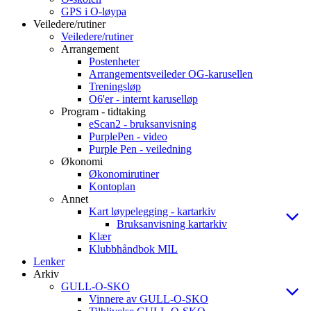
GPS i O-løypa
Veiledere/rutiner
Veiledere/rutiner
Arrangement
Postenheter
Arrangementsveileder OG-karusellen
Treningsløp
O6'er - internt karuselløp
Program - tidtaking
eScan2 - bruksanvisning
PurplePen - video
Purple Pen - veiledning
Økonomi
Økonomirutiner
Kontoplan
Annet
Kart løypelegging - kartarkiv
Bruksanvisning kartarkiv
Klær
Klubbhåndbok MIL
Lenker
Arkiv
GULL-O-SKO
Vinnere av GULL-O-SKO