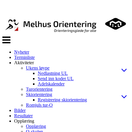
Veksle
navigasjon
Nyheter
Terminliste
Aktiviteter
Ukens løype
Nedlastning UL
Send inn koder UL
Adelskalender
Turorientering
Skiorientering
Registrering skiorientering
Romjuls tur-O
Bilder
Resultater
Opplæring
Opplæring
O-skolen