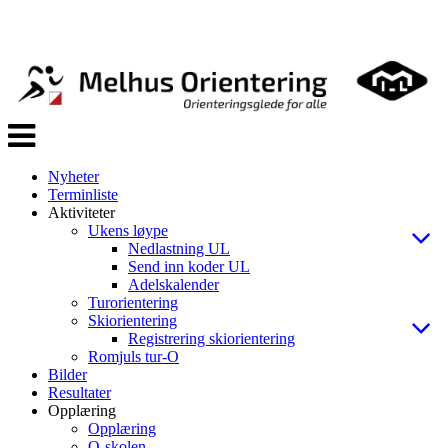
Veksle
navigasjon
Nyheter
Terminliste
Aktiviteter
Ukens løype
Nedlastning UL
Send inn koder UL
Adelskalender
Turorientering
Skiorientering
Registrering skiorientering
Romjuls tur-O
Bilder
Resultater
Opplæring
Opplæring
O-skolen