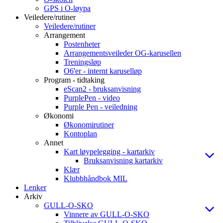
GPS i O-løypa
Veiledere/rutiner
Veiledere/rutiner
Arrangement
Postenheter
Arrangementsveileder OG-karusellen
Treningsløp
O6'er - internt karuselløp
Program - tidtaking
eScan2 - bruksanvisning
PurplePen - video
Purple Pen - veiledning
Økonomi
Økonomirutiner
Kontoplan
Annet
Kart løypelegging - kartarkiv
Bruksanvisning kartarkiv
Klær
Klubbhåndbok MIL
Lenker
Arkiv
GULL-O-SKO
Vinnere av GULL-O-SKO