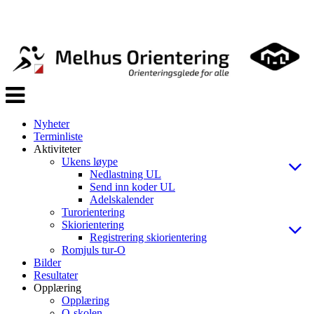
Veksle
navigasjon
Nyheter
Terminliste
Aktiviteter
Ukens løype
Nedlastning UL
Send inn koder UL
Adelskalender
Turorientering
Skiorientering
Registrering skiorientering
Romjuls tur-O
Bilder
Resultater
Opplæring
Opplæring
O-skolen