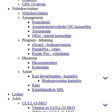
GPS i O-løypa
Veiledere/rutiner
Veiledere/rutiner
Arrangement
Postenheter
Arrangementsveileder OG-karusellen
Treningsløp
O6'er - internt karuselløp
Program - tidtaking
eScan2 - bruksanvisning
PurplePen - video
Purple Pen - veiledning
Økonomi
Økonomirutiner
Kontoplan
Annet
Kart løypelegging - kartarkiv
Bruksanvisning kartarkiv
Klær
Klubbhåndbok MIL
Lenker
Arkiv
GULL-O-SKO
Vinnere av GULL-O-SKO