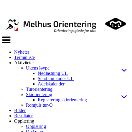
Veksle
navigasjon
Nyheter
Terminliste
Aktiviteter
Ukens løype
Nedlastning UL
Send inn koder UL
Adelskalender
Turorientering
Skiorientering
Registrering skiorientering
Romjuls tur-O
Bilder
Resultater
Opplæring
Opplæring
O-skolen