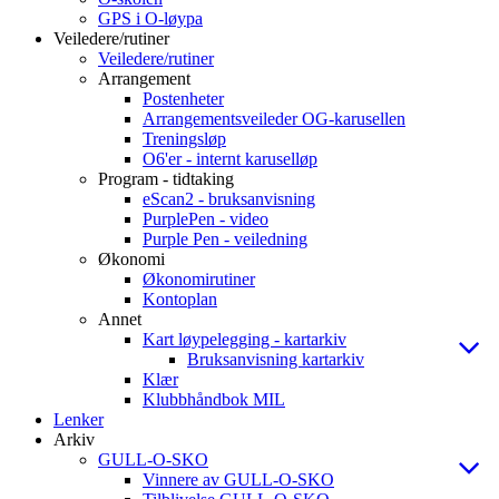
GPS i O-løypa
Veiledere/rutiner
Veiledere/rutiner
Arrangement
Postenheter
Arrangementsveileder OG-karusellen
Treningsløp
O6'er - internt karuselløp
Program - tidtaking
eScan2 - bruksanvisning
PurplePen - video
Purple Pen - veiledning
Økonomi
Økonomirutiner
Kontoplan
Annet
Kart løypelegging - kartarkiv
Bruksanvisning kartarkiv
Klær
Klubbhåndbok MIL
Lenker
Arkiv
GULL-O-SKO
Vinnere av GULL-O-SKO