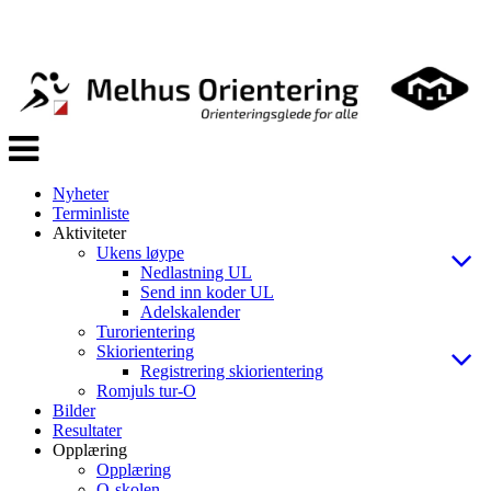
Veksle
navigasjon
Nyheter
Terminliste
Aktiviteter
Ukens løype
Nedlastning UL
Send inn koder UL
Adelskalender
Turorientering
Skiorientering
Registrering skiorientering
Romjuls tur-O
Bilder
Resultater
Opplæring
Opplæring
O-skolen