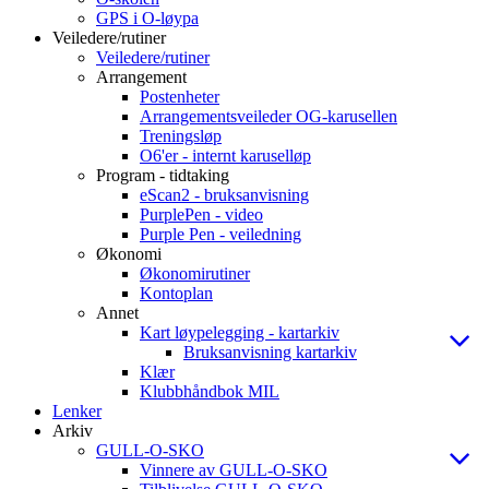
GPS i O-løypa
Veiledere/rutiner
Veiledere/rutiner
Arrangement
Postenheter
Arrangementsveileder OG-karusellen
Treningsløp
O6'er - internt karuselløp
Program - tidtaking
eScan2 - bruksanvisning
PurplePen - video
Purple Pen - veiledning
Økonomi
Økonomirutiner
Kontoplan
Annet
Kart løypelegging - kartarkiv
Bruksanvisning kartarkiv
Klær
Klubbhåndbok MIL
Lenker
Arkiv
GULL-O-SKO
Vinnere av GULL-O-SKO