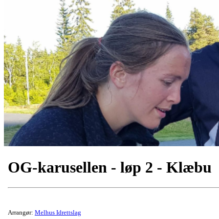
OG-karusellen - løp 2 - Klæbu
Arrangør:
Melhus Idrettslag