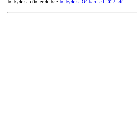
Innbydelsen finner du her:
Innbydelse OGkarusell 2022.pdf