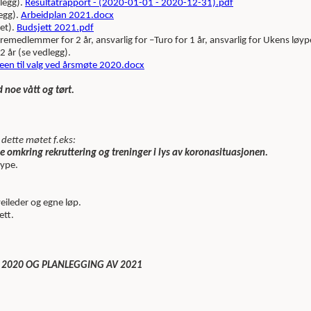
legg).
Resultatrapport - (2020-01-01 - 2020-12-31).pdf
egg).
Arbeidplan 2021.docx
et).
Budsjett 2021.pdf
yremedlemmer for 2 år, ansvarlig for –Turo for 1 år, ansvarlig for Ukens løype
2 år (se vedlegg).
teen til valg ved årsmøte 2020.docx
 noe vått og tørt.
 dette møtet f.eks:
de omkring rekruttering og
treninger i lys av koronasituasjonen.
øype.
eileder og egne løp.
ett.
RA 2020 OG PLANLEGGING AV 2021