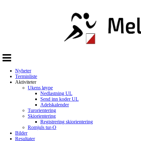
Veksle
navigasjon
Nyheter
Terminliste
Aktiviteter
Ukens løype
Nedlastning UL
Send inn koder UL
Adelskalender
Turorientering
Skiorientering
Registrering skiorientering
Romjuls tur-O
Bilder
Resultater