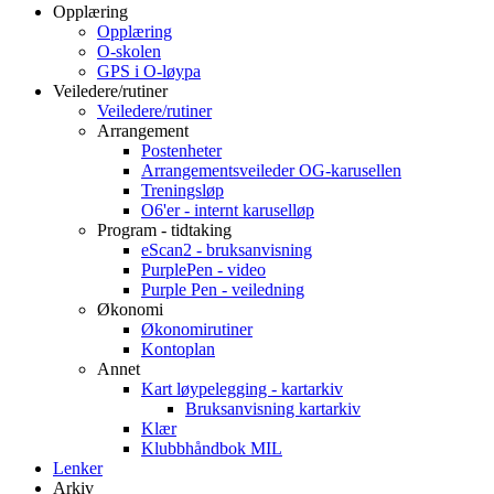
Opplæring
Opplæring
O-skolen
GPS i O-løypa
Veiledere/rutiner
Veiledere/rutiner
Arrangement
Postenheter
Arrangementsveileder OG-karusellen
Treningsløp
O6'er - internt karuselløp
Program - tidtaking
eScan2 - bruksanvisning
PurplePen - video
Purple Pen - veiledning
Økonomi
Økonomirutiner
Kontoplan
Annet
Kart løypelegging - kartarkiv
Bruksanvisning kartarkiv
Klær
Klubbhåndbok MIL
Lenker
Arkiv