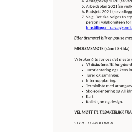
Årsregnskap 2020 (se ved
Arbeidsplan 2021(se vedl
Budsjett 2021 (se vedlegg
Valg. Det skal velges to st
person i valgkomiteen for 
Innstillingen fra valgkomi
Etter årsmøtet blir en pause med
MEDLEMSMØTE (sånn i 8-tida)
Vi bruker å ta for oss det meste i
Vi diskutere litt inngåen
Turorientering og ukens l
Turer og samlinger.
Internopplæring.
Terminlista med arrangørv
Skoleorientering og All-idr
Kart.
Kolleksjon og design.
VEL MØTT TIL TILBAKEBLIKK F
STYRET O-AVDELINGA