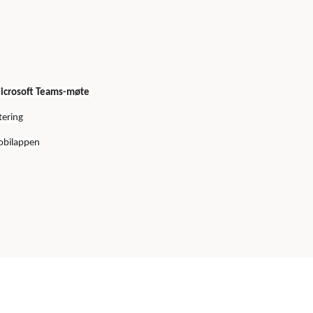
t Microsoft Teams-møte
tering
mobilappen