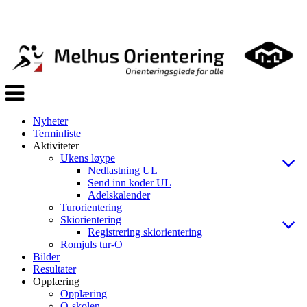
Veksle
navigasjon
Nyheter
Terminliste
Aktiviteter
Ukens løype
Nedlastning UL
Send inn koder UL
Adelskalender
Turorientering
Skiorientering
Registrering skiorientering
Romjuls tur-O
Bilder
Resultater
Opplæring
Opplæring
O-skolen