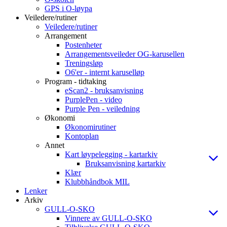
GPS i O-løypa
Veiledere/rutiner
Veiledere/rutiner
Arrangement
Postenheter
Arrangementsveileder OG-karusellen
Treningsløp
O6'er - internt karuselløp
Program - tidtaking
eScan2 - bruksanvisning
PurplePen - video
Purple Pen - veiledning
Økonomi
Økonomirutiner
Kontoplan
Annet
Kart løypelegging - kartarkiv
Bruksanvisning kartarkiv
Klær
Klubbhåndbok MIL
Lenker
Arkiv
GULL-O-SKO
Vinnere av GULL-O-SKO