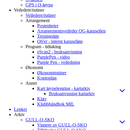
GPS i O-løypa
Veiledere/rutiner
Veiledere/rutiner
Arrangement
Postenheter
Arrangementsveileder OG-karusellen
Treningsløp
O6'er - internt karuselløp
Program - tidtaking
eScan2 - bruksanvisning
PurplePen - video
Purple Pen - veiledning
Økonomi
Økonomirutiner
Kontoplan
Annet
Kart løypelegging - kartarkiv
Bruksanvisning kartarkiv
Klær
Klubbhåndbok MIL
Lenker
Arkiv
GULL-O-SKO
Vinnere av GULL-O-SKO