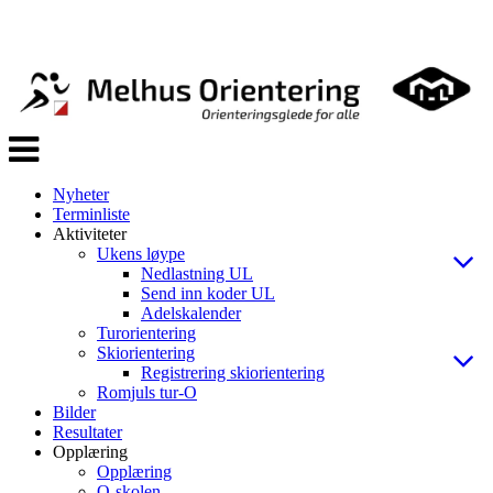
Veksle
navigasjon
Nyheter
Terminliste
Aktiviteter
Ukens løype
Nedlastning UL
Send inn koder UL
Adelskalender
Turorientering
Skiorientering
Registrering skiorientering
Romjuls tur-O
Bilder
Resultater
Opplæring
Opplæring
O-skolen