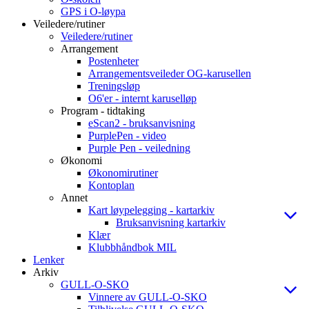
GPS i O-løypa
Veiledere/rutiner
Veiledere/rutiner
Arrangement
Postenheter
Arrangementsveileder OG-karusellen
Treningsløp
O6'er - internt karuselløp
Program - tidtaking
eScan2 - bruksanvisning
PurplePen - video
Purple Pen - veiledning
Økonomi
Økonomirutiner
Kontoplan
Annet
Kart løypelegging - kartarkiv
Bruksanvisning kartarkiv
Klær
Klubbhåndbok MIL
Lenker
Arkiv
GULL-O-SKO
Vinnere av GULL-O-SKO