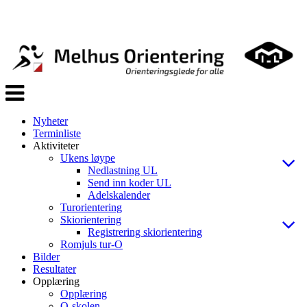
Veksle
navigasjon
Nyheter
Terminliste
Aktiviteter
Ukens løype
Nedlastning UL
Send inn koder UL
Adelskalender
Turorientering
Skiorientering
Registrering skiorientering
Romjuls tur-O
Bilder
Resultater
Opplæring
Opplæring
O-skolen