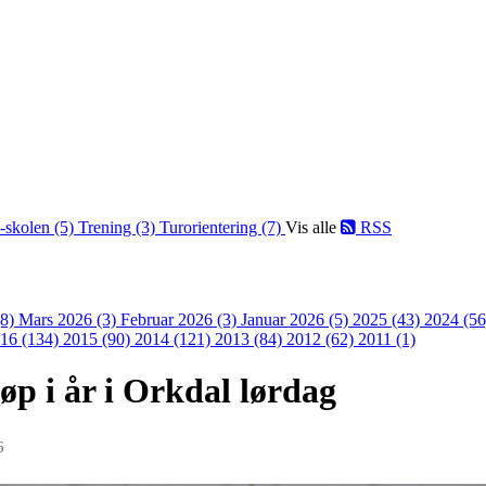
-skolen (5)
Trening (3)
Turorientering (7)
Vis alle
RSS
(8)
Mars 2026 (3)
Februar 2026 (3)
Januar 2026 (5)
2025 (43)
2024 (5
16 (134)
2015 (90)
2014 (121)
2013 (84)
2012 (62)
2011 (1)
-løp i år i Orkdal lørdag
6