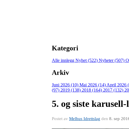
Kategori
Alle innlegg
Nyhet (522)
Nyheter (507)
O
Arkiv
Juni 2026 (10)
Mai 2026 (14)
April 2026 
(97)
2019 (138)
2018 (164)
2017 (132)
20
5. og siste karusell
Postet av
Melhus Idrettslag
den
8. sep 201