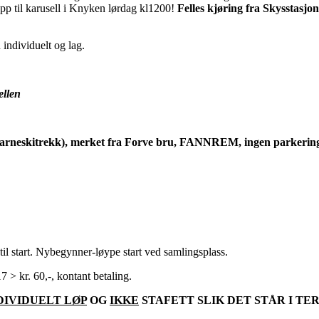
opp til karusell i Knyken lørdag kl1200!
Felles kjøring fra Skysstasjo
 individuelt og lag.
ellen
barneskitrekk), merket fra Forve bru, FANNREM, ingen parkering
il start. Nybegynner-løype start ved samlingsplass.
 > kr. 60,-, kontant betaling.
DIVIDUELT LØP
OG
IKKE
STAFETT SLIK DET STÅR I T