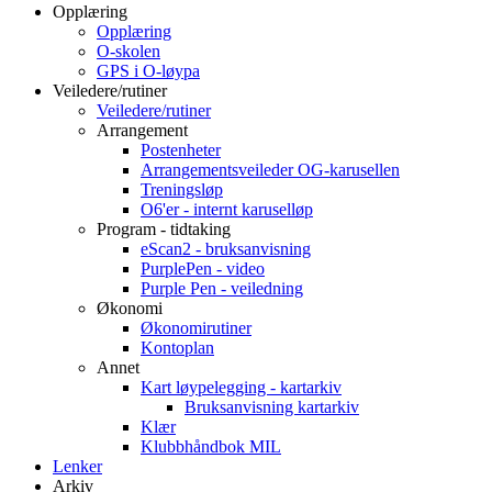
Opplæring
Opplæring
O-skolen
GPS i O-løypa
Veiledere/rutiner
Veiledere/rutiner
Arrangement
Postenheter
Arrangementsveileder OG-karusellen
Treningsløp
O6'er - internt karuselløp
Program - tidtaking
eScan2 - bruksanvisning
PurplePen - video
Purple Pen - veiledning
Økonomi
Økonomirutiner
Kontoplan
Annet
Kart løypelegging - kartarkiv
Bruksanvisning kartarkiv
Klær
Klubbhåndbok MIL
Lenker
Arkiv