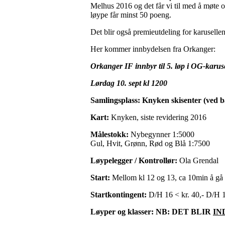
Melhus 2016 og det får vi til med å møte 
løype får minst 50 poeng.
Det blir også premieutdeling for karusellen
Her kommer innbydelsen fra Orkanger:
Orkanger IF innbyr til 5. løp i OG-karus
Lørdag 10. sept kl 1200
Samlingsplass: Knyken skisenter (ved 
Kart:
Knyken, siste revidering 2016
Målestokk:
Nybegynner 1:5000
Gul, Hvit, Grønn, Rød og Blå 1:7500
Løypelegger / Kontrollør:
Ola Grendal
Start:
Mellom kl 12 og 13, ca 10min å gå t
Startkontingent:
D/H 16 < kr. 40,- D/H 17
Løyper og klasser: NB: DET BLIR
IN