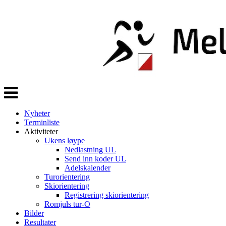
Veksle
navigasjon
Nyheter
Terminliste
Aktiviteter
Ukens løype
Nedlastning UL
Send inn koder UL
Adelskalender
Turorientering
Skiorientering
Registrering skiorientering
Romjuls tur-O
Bilder
Resultater