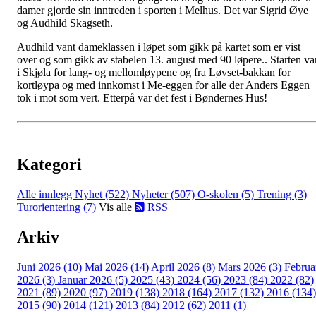
damer gjorde sin inntreden i sporten i Melhus. Det var Sigrid Øye
og Audhild Skagseth.
Audhild vant dameklassen i løpet som gikk på kartet som er vist
over og som gikk av stabelen 13. august med 90 løpere.. Starten va
i Skjøla for lang- og mellomløypene og fra Løvset-bakkan for
kortløypa og med innkomst i Me-eggen for alle der Anders Eggen
tok i mot som vert. Etterpå var det fest i Bøndernes Hus!
Kategori
Alle innlegg
Nyhet (522)
Nyheter (507)
O-skolen (5)
Trening (3)
Turorientering (7)
Vis alle
RSS
Arkiv
Juni 2026 (10)
Mai 2026 (14)
April 2026 (8)
Mars 2026 (3)
Februa
2026 (3)
Januar 2026 (5)
2025 (43)
2024 (56)
2023 (84)
2022 (82)
2021 (89)
2020 (97)
2019 (138)
2018 (164)
2017 (132)
2016 (134)
2015 (90)
2014 (121)
2013 (84)
2012 (62)
2011 (1)