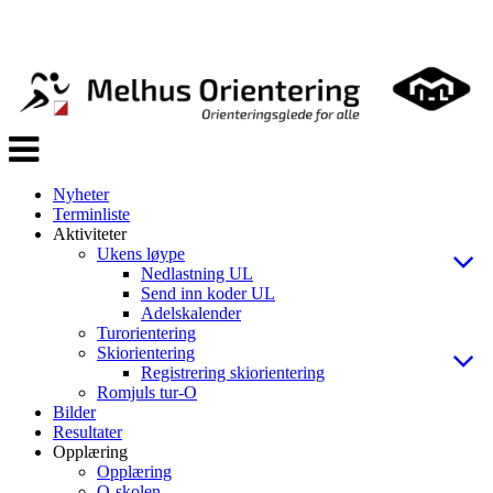
Veksle
navigasjon
Nyheter
Terminliste
Aktiviteter
Ukens løype
Nedlastning UL
Send inn koder UL
Adelskalender
Turorientering
Skiorientering
Registrering skiorientering
Romjuls tur-O
Bilder
Resultater
Opplæring
Opplæring
O-skolen