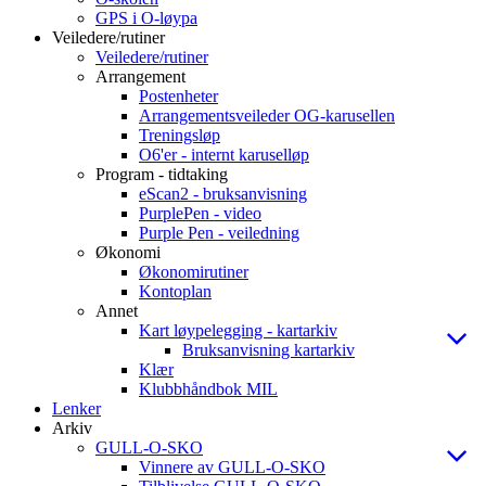
GPS i O-løypa
Veiledere/rutiner
Veiledere/rutiner
Arrangement
Postenheter
Arrangementsveileder OG-karusellen
Treningsløp
O6'er - internt karuselløp
Program - tidtaking
eScan2 - bruksanvisning
PurplePen - video
Purple Pen - veiledning
Økonomi
Økonomirutiner
Kontoplan
Annet
Kart løypelegging - kartarkiv
Bruksanvisning kartarkiv
Klær
Klubbhåndbok MIL
Lenker
Arkiv
GULL-O-SKO
Vinnere av GULL-O-SKO