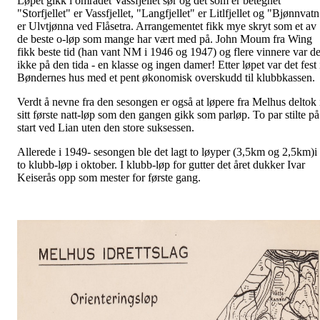
Løpet gikk i området Vassfjellet sør og det som er betegnet
"Storfjellet" er Vassfjellet, "Langfjellet" er Litlfjellet og "Bjønnvat
er Ulvtjønna ved Flåsetra. Arrangementet fikk mye skryt som et av
de beste o-løp som mange har vært med på. John Moum fra Wing
fikk beste tid (han vant NM i 1946 og 1947) og flere vinnere var de
ikke på den tida - en klasse og ingen damer! Etter løpet var det fest 
Bøndernes hus med et pent økonomisk overskudd til klubbkassen.
Verdt å nevne fra den sesongen er også at løpere fra Melhus deltok 
sitt første natt-løp som den gangen gikk som parløp. To par stilte på
start ved Lian uten den store suksessen.
Allerede i 1949- sesongen ble det lagt to løyper (3,5km og 2,5km)i
to klubb-løp i oktober. I klubb-løp for gutter det året dukker Ivar
Keiserås opp som mester for første gang.