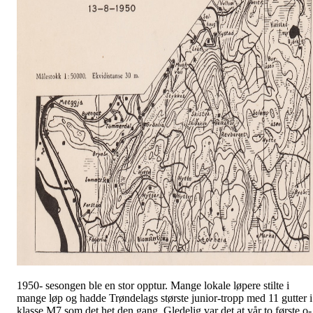
1950- sesongen ble en stor opptur. Mange lokale løpere stilte i
mange løp og hadde Trøndelags største junior-tropp med 11 gutter i
klasse M7 som det het den gang. Gledelig var det at vår to første o-