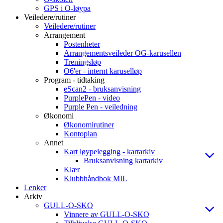
GPS i O-løypa
Veiledere/rutiner
Veiledere/rutiner
Arrangement
Postenheter
Arrangementsveileder OG-karusellen
Treningsløp
O6'er - internt karuselløp
Program - tidtaking
eScan2 - bruksanvisning
PurplePen - video
Purple Pen - veiledning
Økonomi
Økonomirutiner
Kontoplan
Annet
Kart løypelegging - kartarkiv
Bruksanvisning kartarkiv
Klær
Klubbhåndbok MIL
Lenker
Arkiv
GULL-O-SKO
Vinnere av GULL-O-SKO