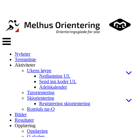
Veksle
navigasjon
Nyheter
Terminliste
Aktiviteter
Ukens løype
Nedlastning UL
Send inn koder UL
Adelskalender
Turorientering
Skiorientering
Registrering skiorientering
Romjuls tur-O
Bilder
Resultater
Opplæring
Opplæring
O-skolen