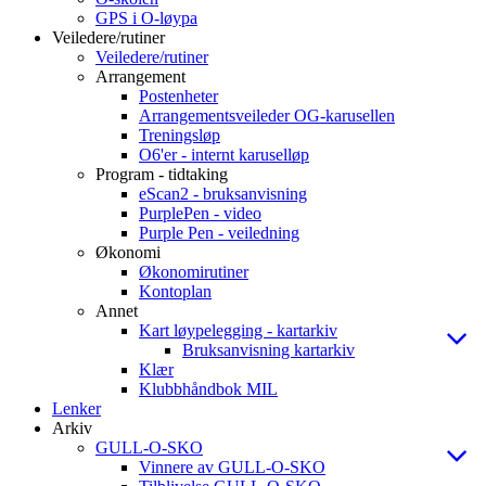
GPS i O-løypa
Veiledere/rutiner
Veiledere/rutiner
Arrangement
Postenheter
Arrangementsveileder OG-karusellen
Treningsløp
O6'er - internt karuselløp
Program - tidtaking
eScan2 - bruksanvisning
PurplePen - video
Purple Pen - veiledning
Økonomi
Økonomirutiner
Kontoplan
Annet
Kart løypelegging - kartarkiv
Bruksanvisning kartarkiv
Klær
Klubbhåndbok MIL
Lenker
Arkiv
GULL-O-SKO
Vinnere av GULL-O-SKO