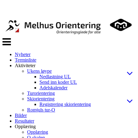
Veksle
navigasjon
Nyheter
Terminliste
Aktiviteter
Ukens løype
Nedlastning UL
Send inn koder UL
Adelskalender
Turorientering
Skiorientering
Registrering skiorientering
Romjuls tur-O
Bilder
Resultater
Opplæring
Opplæring
O-skolen