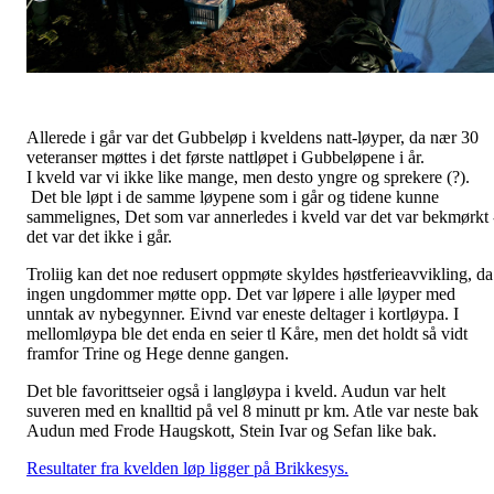
Allerede i går var det Gubbeløp i kveldens natt-løyper, da nær 30
veteranser møttes i det første nattløpet i Gubbeløpene i år.
I kveld var vi ikke like mange, men desto yngre og sprekere (?).
Det ble løpt i de samme løypene som i går og tidene kunne
sammelignes, Det som var annerledes i kveld var det var bekmørkt 
det var det ikke i går.
Troliig kan det noe redusert oppmøte skyldes høstferieavvikling, da
ingen ungdommer møtte opp. Det var løpere i alle løyper med
unntak av nybegynner. Eivnd var eneste deltager i kortløypa. I
mellomløypa ble det enda en seier tl Kåre, men det holdt så vidt
framfor Trine og Hege denne gangen.
Det ble favorittseier også i langløypa i kveld. Audun var helt
suveren med en knalltid på vel 8 minutt pr km. Atle var neste bak
Audun med Frode Haugskott, Stein Ivar og Sefan like bak.
Resultater fra kvelden løp ligger på Brikkesys.