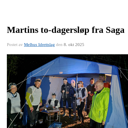
Martins to-dagersløp fra Saga
Postet av
Melhus Idrettslag
den
8. okt 2025