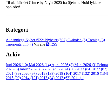
Til uka blir det Gimse by Night 2025 fra Sjetnan. Hold lyktene
oppladet!
Kategori
Alle innlegg
Nyhet (522)
Nyheter (507)
O-skolen (5)
Trening (3)
Turorientering (7)
Vis alle
RSS
Arkiv
Juni 2026 (10)
Mai 2026 (14)
April 2026 (8)
Mars 2026 (3)
Februa
2026 (3)
Januar 2026 (5)
2025 (43)
2024 (56)
2023 (84)
2022 (82)
2021 (89)
2020 (97)
2019 (138)
2018 (164)
2017 (132)
2016 (134)
2015 (90)
2014 (121)
2013 (84)
2012 (62)
2011 (1)