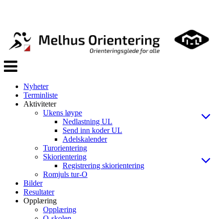
Veksle
navigasjon
Nyheter
Terminliste
Aktiviteter
Ukens løype
Nedlastning UL
Send inn koder UL
Adelskalender
Turorientering
Skiorientering
Registrering skiorientering
Romjuls tur-O
Bilder
Resultater
Opplæring
Opplæring
O-skolen