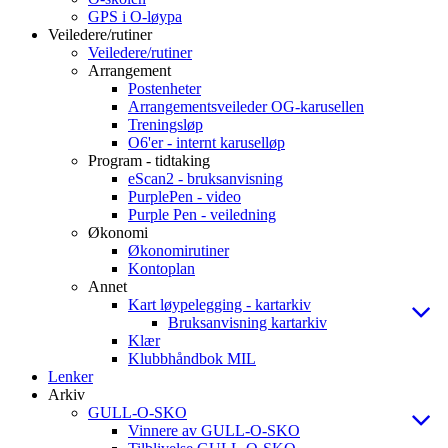
GPS i O-løypa
Veiledere/rutiner
Veiledere/rutiner
Arrangement
Postenheter
Arrangementsveileder OG-karusellen
Treningsløp
O6'er - internt karuselløp
Program - tidtaking
eScan2 - bruksanvisning
PurplePen - video
Purple Pen - veiledning
Økonomi
Økonomirutiner
Kontoplan
Annet
Kart løypelegging - kartarkiv
Bruksanvisning kartarkiv
Klær
Klubbhåndbok MIL
Lenker
Arkiv
GULL-O-SKO
Vinnere av GULL-O-SKO