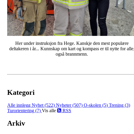
Her under instruksjon fra Hege. Kanskje den mest populære
deltakeren i år... Kunnskap om kart og kompass er til nytte for alle
også brannmenn.
Kategori
Alle innlegg
Nyhet (522)
Nyheter (507)
O-skolen (5)
Trening (3)
Turorientering (7)
Vis alle
RSS
Arkiv