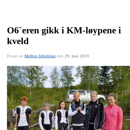
O6`eren gikk i KM-løypene i
kveld
Postet av
Melhus Idrettslag
den
29. mai 2019