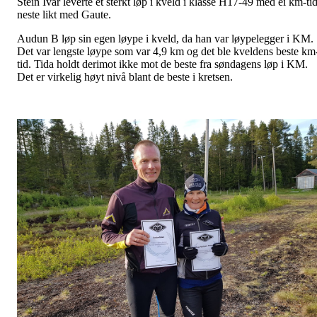
Stein Ivar leverte et sterkt løp i kveld i klasse H17-49 med ei km-ti
neste likt med Gaute.
Audun B løp sin egen løype i kveld, da han var løypelegger i KM.
Det var lengste løype som var 4,9 km og det ble kveldens beste km
tid. Tida holdt derimot ikke mot de beste fra søndagens løp i KM.
Det er virkelig høyt nivå blant de beste i kretsen.