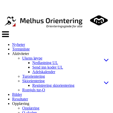
Veksle
navigasjon
Nyheter
Terminliste
Aktiviteter
Ukens løype
Nedlastning UL
Send inn koder UL
Adelskalender
Turorientering
Skiorientering
Registrering skiorientering
Romjuls tur-O
Bilder
Resultater
Opplæring
Opplæring
O-skolen