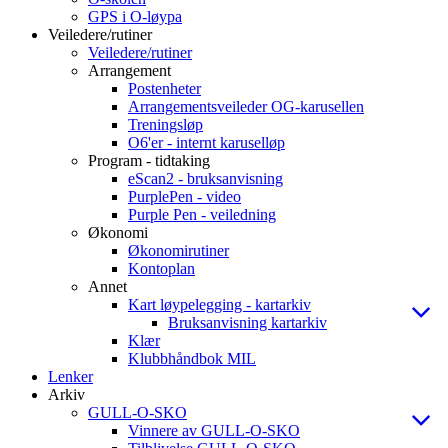
GPS i O-løypa
Veiledere/rutiner
Veiledere/rutiner
Arrangement
Postenheter
Arrangementsveileder OG-karusellen
Treningsløp
O6'er - internt karuselløp
Program - tidtaking
eScan2 - bruksanvisning
PurplePen - video
Purple Pen - veiledning
Økonomi
Økonomirutiner
Kontoplan
Annet
Kart løypelegging - kartarkiv
Bruksanvisning kartarkiv
Klær
Klubbhåndbok MIL
Lenker
Arkiv
GULL-O-SKO
Vinnere av GULL-O-SKO