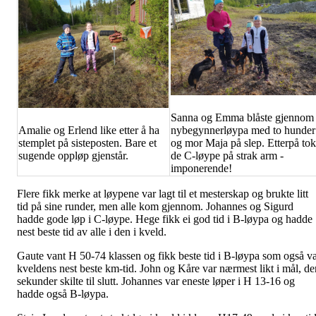
Sanna og Emma blåste gjennom
Amalie og Erlend like etter å ha
nybegynnerløypa med to hunder
stemplet på sisteposten. Bare et
og mor Maja på slep. Etterpå tok
sugende oppløp gjenstår.
de C-løype på strak arm -
imponerende!
Flere fikk merke at løypene var lagt til et mesterskap og brukte litt
tid på sine runder, men alle kom gjennom. Johannes og Sigurd
hadde gode løp i C-løype. Hege fikk ei god tid i B-løypa og hadde
nest beste tid av alle i den i kveld.
Gaute vant H 50-74 klassen og fikk beste tid i B-løypa som også v
kveldens nest beste km-tid. John og Kåre var nærmest likt i mål, de
sekunder skilte til slutt. Johannes var eneste løper i H 13-16 og
hadde også B-løypa.