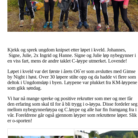
Kjekk og sprek ungdom knipset etter løpet i kveld. Johannes,
Signe, Julie, 2x Ingrid og Hanne. Signe og Julie løp nybegynner i
en viss fart, mens de andre taklet C-løype utmerket. Lovende!
Løpet i kveld var det første i årets O6`er som avsluttes med Gimse
by Night i høst. Over 30 løpere stilte opp og da hadde vi flere som
deltok i Ungdomsløp i byen. Løypene var plukket fra KM-løypene
som gikk søndag.
Vi har nå mange spreke og positive rekrutter som mer og mer får
den erfaring som skal til for å bli trygg i o-løypa. Disse fordeler seg
mellom nybegynnerløypa og C.løype og alle har fin framgang fra i
vår. Foreldrene går også gjennom løyper som rekruttene løper. Slik
er o-sporten!