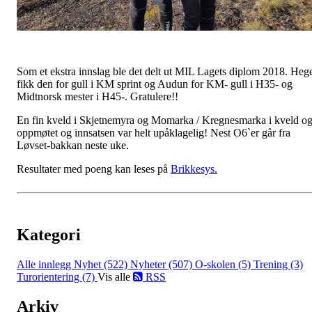
Som et ekstra innslag ble det delt ut MIL Lagets diplom 2018. Heg
fikk den for gull i KM sprint og Audun for KM- gull i H35- og
Midtnorsk mester i H45-. Gratulere!!
En fin kveld i Skjetnemyra og Momarka / Kregnesmarka i kveld o
oppmøtet og innsatsen var helt upåklagelig! Nest O6`er går fra
Løvset-bakkan neste uke.
Resultater med poeng kan leses på
Brikkesys.
Kategori
Alle innlegg
Nyhet (522)
Nyheter (507)
O-skolen (5)
Trening (3)
Turorientering (7)
Vis alle
RSS
Arkiv