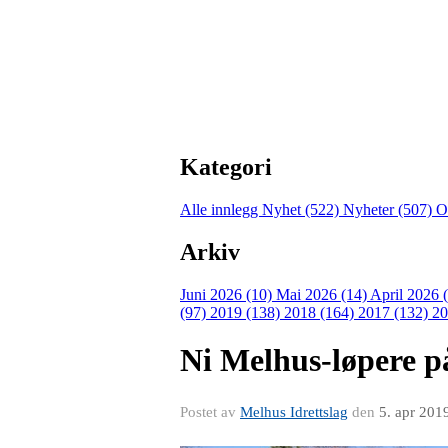
Kategori
Alle innlegg
Nyhet (522)
Nyheter (507)
O
Arkiv
Juni 2026 (10)
Mai 2026 (14)
April 2026 
(97)
2019 (138)
2018 (164)
2017 (132)
20
Ni Melhus-løpere p
Postet av
Melhus Idrettslag
den
5. apr 201