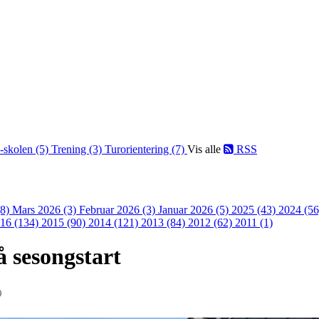
-skolen (5)
Trening (3)
Turorientering (7)
Vis alle
RSS
(8)
Mars 2026 (3)
Februar 2026 (3)
Januar 2026 (5)
2025 (43)
2024 (5
16 (134)
2015 (90)
2014 (121)
2013 (84)
2012 (62)
2011 (1)
å sesongstart
9