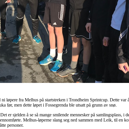
 ni løpere fra Melhus på startstreken i Trondheim Sprintcup. Dette var år
uka før, men dette løpet i Fossegrenda ble utsatt på grunn av snø.
. Det er sjelden å se så mange smilende mennesker på samlingsplass, i d
jennomførte. Melhus-løperne slang seg ned sammen med Leik, til en kort
tte personer.