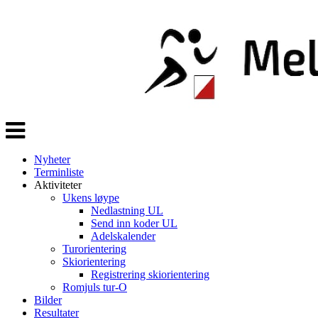
Veksle
navigasjon
Nyheter
Terminliste
Aktiviteter
Ukens løype
Nedlastning UL
Send inn koder UL
Adelskalender
Turorientering
Skiorientering
Registrering skiorientering
Romjuls tur-O
Bilder
Resultater