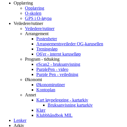
Opplæring
Opplæring
O-skolen
GPS i O-løypa
Veiledere/rutiner
Veiledere/rutiner
Arrangement
Postenheter
Arrangementsveileder OG-karusellen
Treningsløp
O6'er - internt karuselløp
Program - tidtaking
eScan2 - bruksanvisning
PurplePen - video
Purple Pen - veiledning
Økonomi
Økonomirutiner
Kontoplan
Annet
Kart løypelegging - kartarkiv
Bruksanvisning kartarkiv
Klær
Klubbhåndbok MIL
Lenker
Arkiv