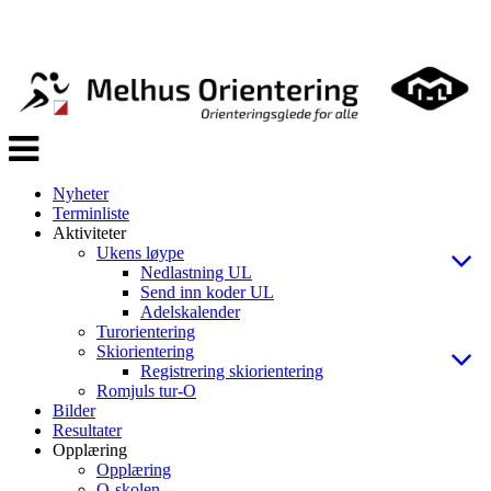
Veksle
navigasjon
Nyheter
Terminliste
Aktiviteter
Ukens løype
Nedlastning UL
Send inn koder UL
Adelskalender
Turorientering
Skiorientering
Registrering skiorientering
Romjuls tur-O
Bilder
Resultater
Opplæring
Opplæring
O-skolen