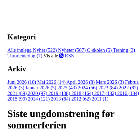
Kategori
Alle innlegg
Nyhet (522)
Nyheter (507)
O-skolen (5)
Trening (3)
Turorientering (7)
Vis alle
RSS
Arkiv
Juni 2026 (10)
Mai 2026 (14)
April 2026 (8)
Mars 2026 (3)
Februa
2026 (3)
Januar 2026 (5)
2025 (43)
2024 (56)
2023 (84)
2022 (82)
2021 (89)
2020 (97)
2019 (138)
2018 (164)
2017 (132)
2016 (134)
2015 (90)
2014 (121)
2013 (84)
2012 (62)
2011 (1)
Siste ungdomstrening før
sommerferien