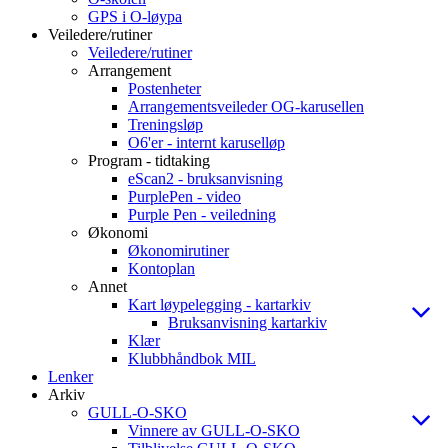
GPS i O-løypa
Veiledere/rutiner
Veiledere/rutiner
Arrangement
Postenheter
Arrangementsveileder OG-karusellen
Treningsløp
O6'er - internt karuselløp
Program - tidtaking
eScan2 - bruksanvisning
PurplePen - video
Purple Pen - veiledning
Økonomi
Økonomirutiner
Kontoplan
Annet
Kart løypelegging - kartarkiv
Bruksanvisning kartarkiv
Klær
Klubbhåndbok MIL
Lenker
Arkiv
GULL-O-SKO
Vinnere av GULL-O-SKO