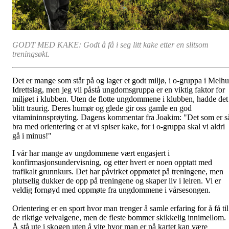
GODT MED KAKE: Godt å få i seg litt kake etter en slitsom
treningsøkt.
Det er mange som står på og lager et godt miljø, i o-gruppa i Melhu
Idrettslag, men jeg vil påstå ungdomsgruppa er en viktig faktor for
miljøet i klubben. Uten de flotte ungdommene i klubben, hadde det
blitt traurig. Deres humør og glede gir oss gamle en god
vitamininnsprøyting. Dagens kommentar fra Joakim: "Det som er s
bra med orientering er at vi spiser kake, for i o-gruppa skal vi aldri
gå i minus!"
I vår har mange av ungdommene vært engasjert i
konfirmasjonsundervisning, og etter hvert er noen opptatt med
trafikalt grunnkurs. Det har påvirket oppmøtet på treningene, men
plutselig dukker de opp på treningene og skaper liv i leiren. Vi er
veldig fornøyd med oppmøte fra ungdommene i vårsesongen.
Orientering er en sport hvor man trenger å samle erfaring for å få til
de riktige veivalgene, men de fleste bommer skikkelig innimellom.
Å stå ute i skogen uten å vite hvor man er på kartet kan være