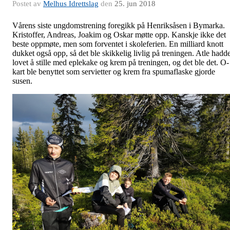
Postet av
Melhus Idrettslag
den
25. jun 2018
Vårens siste ungdomstrening foregikk på Henriksåsen i Bymarka.
Kristoffer, Andreas, Joakim og Oskar møtte opp. Kanskje ikke det
beste oppmøte, men som forventet i skoleferien. En milliard knott
dukket også opp, så det ble skikkelig livlig på treningen. Atle hadd
lovet å stille med eplekake og krem på treningen, og det ble det. O-
kart ble benyttet som servietter og krem fra spumaflaske gjorde
susen.