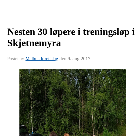
Nesten 30 løpere i treningsløp i
Skjetnemyra
Postet av
Melhus Idrettslag
den
9. aug 2017