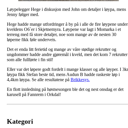
Løypelegger Hege i diskusjon med John om detaljer i løypa, mens
Jenny følger med.
Hege hadde mange utfordringer å by på i alle de fire løypene under
kveldens O6`er i Skjetnemyra. Løypene var lagt i Momarka i et
terreng med få store detaljer, noe som mange av de nesten 30
løperne fikk føle underveis.
Det er enda litt ferietid og mange av våre stødige rekrutter og
ungdommer hadde andre gjøremål i kveld, men det kom 7 rekrutter
som alle fullførte i fin stil!
Eller var det løpere godt fordelt i mange klasser og alle løyper. I 3
løypa fikk Stefan beste tid, mens Audun B hadde raskeste løp i
4,4km løypa. Se alle resultatene på
Brikkesys.
En flott innledning på høstsesongen ble det og nest onsdag er det
karusell på Fannrem i Orkdal!
Kategori