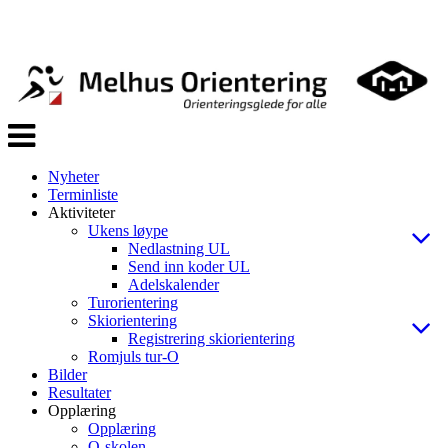
Veksle
navigasjon
Nyheter
Terminliste
Aktiviteter
Ukens løype
Nedlastning UL
Send inn koder UL
Adelskalender
Turorientering
Skiorientering
Registrering skiorientering
Romjuls tur-O
Bilder
Resultater
Opplæring
Opplæring
O-skolen