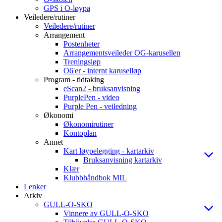
GPS i O-løypa
Veiledere/rutiner
Veiledere/rutiner
Arrangement
Postenheter
Arrangementsveileder OG-karusellen
Treningsløp
O6'er - internt karuselløp
Program - tidtaking
eScan2 - bruksanvisning
PurplePen - video
Purple Pen - veiledning
Økonomi
Økonomirutiner
Kontoplan
Annet
Kart løypelegging - kartarkiv
Bruksanvisning kartarkiv
Klær
Klubbhåndbok MIL
Lenker
Arkiv
GULL-O-SKO
Vinnere av GULL-O-SKO