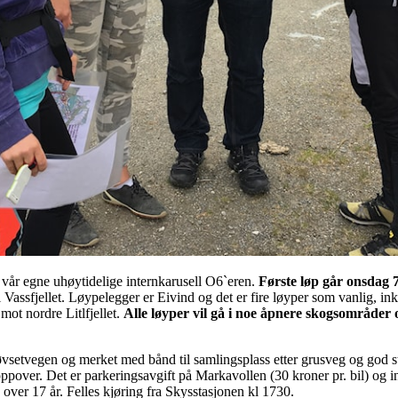
p i vår egne uhøytidelige internkarusell O6`eren.
Første løp går onsdag 7
 Vassfjellet. Løypelegger er Eivind og det er fire løyper som vanlig, i
mot nordre Litlfjellet.
Alle løyper vil gå i noe åpnere skogsområder 
vsetvegen og merket med bånd til samlingsplass etter grusveg og god st
d oppover. Det er parkeringsavgift på Markavollen (30 kroner pr. bil) og
ver 17 år. Felles kjøring fra Skysstasjonen kl 1730.