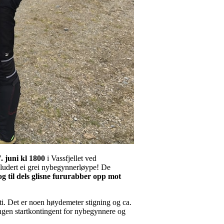
. juni kl 1800
i Vassfjellet ved
nkludert ei grei nybegynnerløype! De
og til dels glisne fururabber opp mot
i. Det er noen høydemeter stigning og ca.
 ingen startkontingent for nybegynnere og