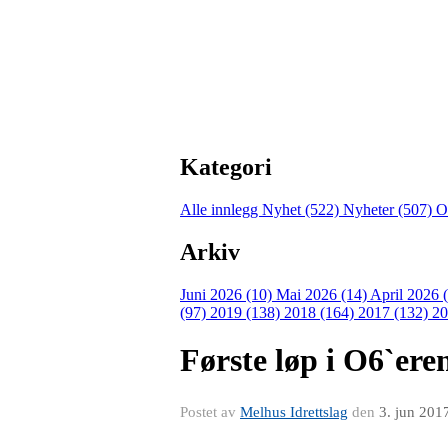
Kategori
Alle innlegg
Nyhet (522)
Nyheter (507)
O
Arkiv
Juni 2026 (10)
Mai 2026 (14)
April 2026 
(97)
2019 (138)
2018 (164)
2017 (132)
20
Første løp i O6`ere
Postet av
Melhus Idrettslag
den
3. jun 201