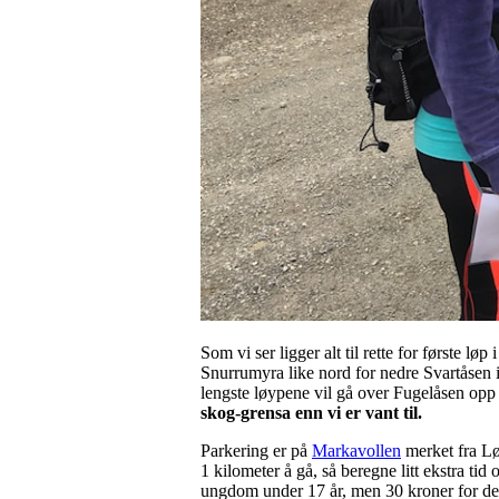
Som vi ser ligger alt til rette for første lø
Snurrumyra like nord for nedre Svartåsen i
lengste løypene vil gå over Fugelåsen opp 
skog-grensa enn vi er vant til.
Parkering er på
Markavollen
merket fra Lø
1 kilometer å gå, så beregne litt ekstra ti
ungdom under 17 år, men 30 kroner for de o