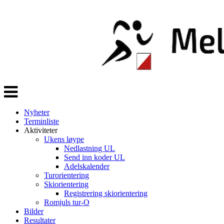
Veksle
navigasjon
Nyheter
Terminliste
Aktiviteter
Ukens løype
Nedlastning UL
Send inn koder UL
Adelskalender
Turorientering
Skiorientering
Registrering skiorientering
Romjuls tur-O
Bilder
Resultater