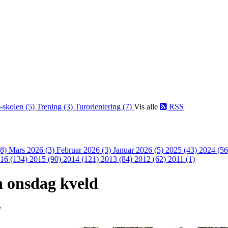
-skolen (5)
Trening (3)
Turorientering (7)
Vis alle
RSS
(8)
Mars 2026 (3)
Februar 2026 (3)
Januar 2026 (5)
2025 (43)
2024 (5
16 (134)
2015 (90)
2014 (121)
2013 (84)
2012 (62)
2011 (1)
n onsdag kveld
7