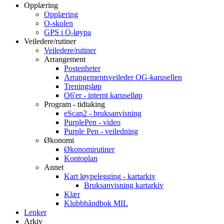
Opplæring
Opplæring
O-skolen
GPS i O-løypa
Veiledere/rutiner
Veiledere/rutiner
Arrangement
Postenheter
Arrangementsveileder OG-karusellen
Treningsløp
O6'er - internt karuselløp
Program - tidtaking
eScan2 - bruksanvisning
PurplePen - video
Purple Pen - veiledning
Økonomi
Økonomirutiner
Kontoplan
Annet
Kart løypelegging - kartarkiv
Bruksanvisning kartarkiv
Klær
Klubbhåndbok MIL
Lenker
Arkiv