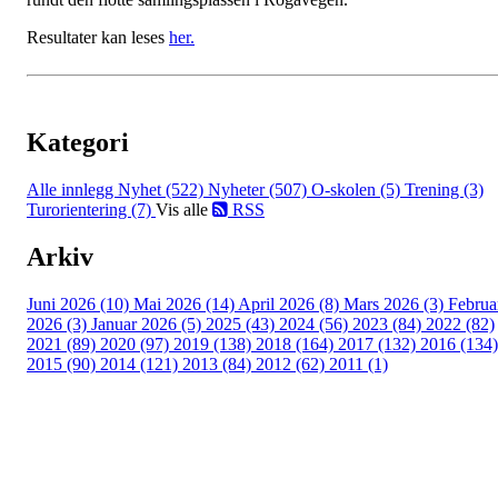
Resultater kan leses
her.
Kategori
Alle innlegg
Nyhet (522)
Nyheter (507)
O-skolen (5)
Trening (3)
Turorientering (7)
Vis alle
RSS
Arkiv
Juni 2026 (10)
Mai 2026 (14)
April 2026 (8)
Mars 2026 (3)
Februa
2026 (3)
Januar 2026 (5)
2025 (43)
2024 (56)
2023 (84)
2022 (82)
2021 (89)
2020 (97)
2019 (138)
2018 (164)
2017 (132)
2016 (134)
2015 (90)
2014 (121)
2013 (84)
2012 (62)
2011 (1)