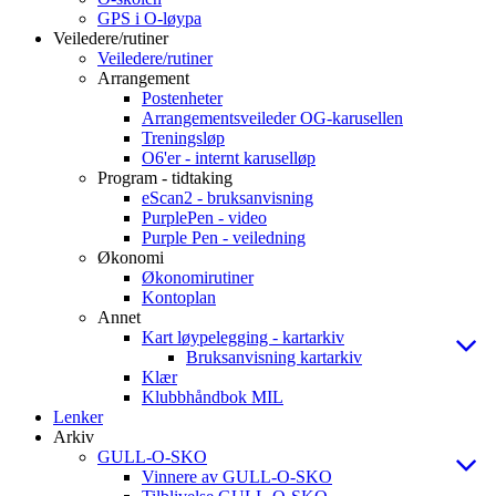
GPS i O-løypa
Veiledere/rutiner
Veiledere/rutiner
Arrangement
Postenheter
Arrangementsveileder OG-karusellen
Treningsløp
O6'er - internt karuselløp
Program - tidtaking
eScan2 - bruksanvisning
PurplePen - video
Purple Pen - veiledning
Økonomi
Økonomirutiner
Kontoplan
Annet
Kart løypelegging - kartarkiv
Bruksanvisning kartarkiv
Klær
Klubbhåndbok MIL
Lenker
Arkiv
GULL-O-SKO
Vinnere av GULL-O-SKO