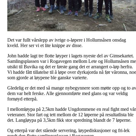
Det var fullt vårslepp av ivrige o-løpere i Hollumsåsen onsdag
kveld. Her ser vi et lite knippe av disse.
John hadde lagt tre flotte løyper i lagets nyeste del av Gimsekartet.
Samlingsplassen var i Rogavegen mellom Lete og Hollumsåsen m
utsikt til Buvika og det er første gang det er arrangert o-løp herfra.
Vi hadde fått tillatelse til å løpe over dyrkajorda nå før våronna, no
som gjorde at løypene ble ganske varierte.
Gledelig er det med så mange nybegynnere som møtte opp og to a
dem var helt ferske. Alle gjennomførte med glans og var veldig
fornøyd etterpå.
I mellomløypa på 2,5km hadde Ungdommene en real fight med vå
veteraner. Stor fart og tett mellom de 12 løperne på resultatlista ble
det. Langløypa på 3,5km fikk stor spredning blandt de 7 løperne.
Og etterpå var det stående servering, løypediskusjoner og fri-lek
rundt den flotte samlingsplassen i Rogavegen.