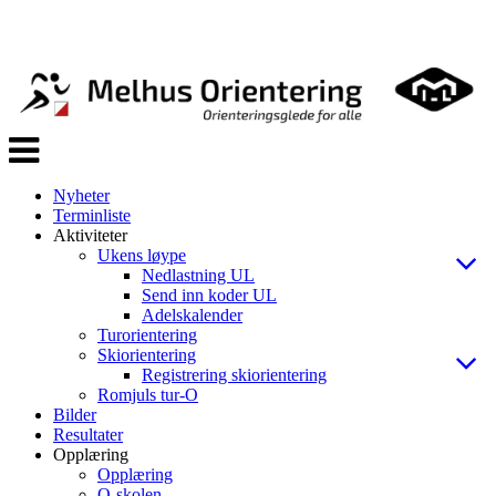
Veksle
navigasjon
Nyheter
Terminliste
Aktiviteter
Ukens løype
Nedlastning UL
Send inn koder UL
Adelskalender
Turorientering
Skiorientering
Registrering skiorientering
Romjuls tur-O
Bilder
Resultater
Opplæring
Opplæring
O-skolen