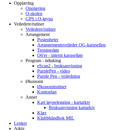
Opplæring
Opplæring
O-skolen
GPS i O-løypa
Veiledere/rutiner
Veiledere/rutiner
Arrangement
Postenheter
Arrangementsveileder OG-karusellen
Treningsløp
O6'er - internt karuselløp
Program - tidtaking
eScan2 - bruksanvisning
PurplePen - video
Purple Pen - veiledning
Økonomi
Økonomirutiner
Kontoplan
Annet
Kart løypelegging - kartarkiv
Bruksanvisning kartarkiv
Klær
Klubbhåndbok MIL
Lenker
Arkiv