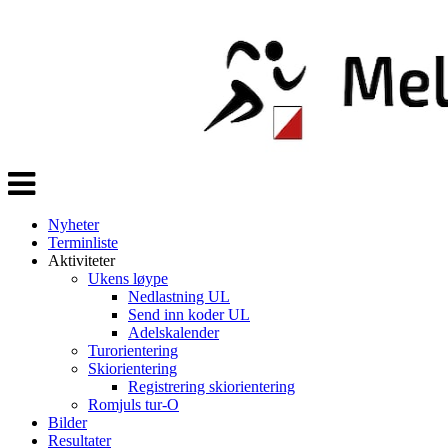
Veksle
navigasjon
Nyheter
Terminliste
Aktiviteter
Ukens løype
Nedlastning UL
Send inn koder UL
Adelskalender
Turorientering
Skiorientering
Registrering skiorientering
Romjuls tur-O
Bilder
Resultater