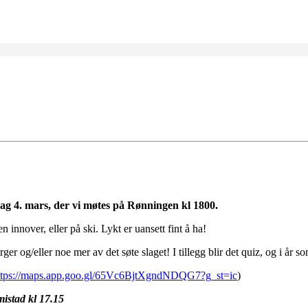
g 4. mars, der vi møtes på Rønningen kl 1800.
en innover, eller på ski. Lykt er uansett fint å ha!
 og/eller noe mer av det søte slaget! I tillegg blir det quiz, og i år som
ttps://maps.app.goo.gl/65Vc6BjtXgndNDQG7?g_st=ic
)
mistad kl 17.15