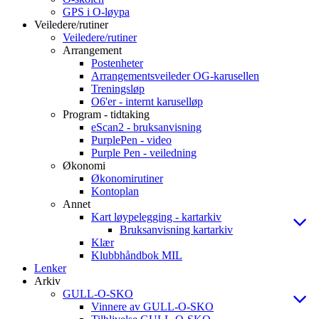
GPS i O-løypa
Veiledere/rutiner
Veiledere/rutiner
Arrangement
Postenheter
Arrangementsveileder OG-karusellen
Treningsløp
O6'er - internt karuselløp
Program - tidtaking
eScan2 - bruksanvisning
PurplePen - video
Purple Pen - veiledning
Økonomi
Økonomirutiner
Kontoplan
Annet
Kart løypelegging - kartarkiv
Bruksanvisning kartarkiv
Klær
Klubbhåndbok MIL
Lenker
Arkiv
GULL-O-SKO
Vinnere av GULL-O-SKO