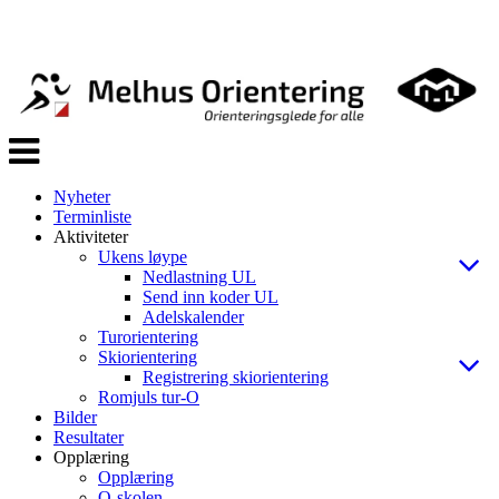
Veksle
navigasjon
Nyheter
Terminliste
Aktiviteter
Ukens løype
Nedlastning UL
Send inn koder UL
Adelskalender
Turorientering
Skiorientering
Registrering skiorientering
Romjuls tur-O
Bilder
Resultater
Opplæring
Opplæring
O-skolen