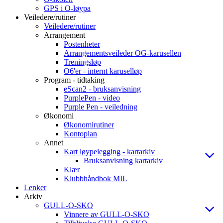
GPS i O-løypa
Veiledere/rutiner
Veiledere/rutiner
Arrangement
Postenheter
Arrangementsveileder OG-karusellen
Treningsløp
O6'er - internt karuselløp
Program - tidtaking
eScan2 - bruksanvisning
PurplePen - video
Purple Pen - veiledning
Økonomi
Økonomirutiner
Kontoplan
Annet
Kart løypelegging - kartarkiv
Bruksanvisning kartarkiv
Klær
Klubbhåndbok MIL
Lenker
Arkiv
GULL-O-SKO
Vinnere av GULL-O-SKO