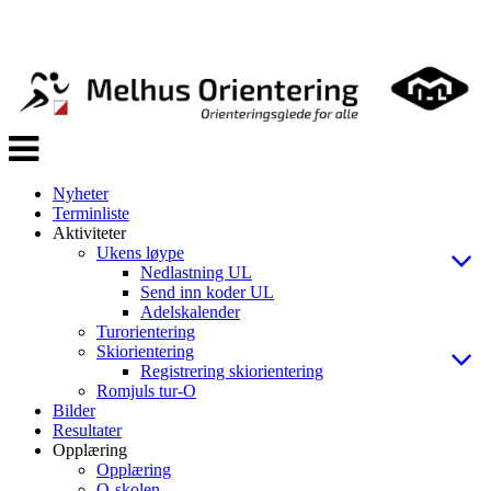
Veksle
navigasjon
Nyheter
Terminliste
Aktiviteter
Ukens løype
Nedlastning UL
Send inn koder UL
Adelskalender
Turorientering
Skiorientering
Registrering skiorientering
Romjuls tur-O
Bilder
Resultater
Opplæring
Opplæring
O-skolen