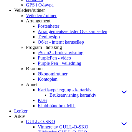
GPS i O-løypa
Veiledere/rutiner
Veiledere/rutiner
Arrangement
Postenheter
Arrangementsveileder OG-karusellen
Treningsløp
O6'er - internt karuselløp
Program - tidtaking
eScan2 - bruksanvisning
PurplePen - video
Purple Pen - veiledning
Økonomi
Økonomirutiner
Kontoplan
Annet
Kart løypelegging - kartarkiv
Bruksanvisning kartarkiv
Klær
Klubbhåndbok MIL
Lenker
Arkiv
GULL-O-SKO
Vinnere av GULL-O-SKO