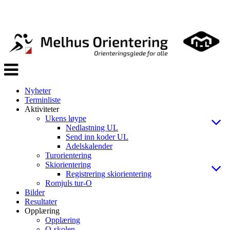
Veksle
navigasjon
Nyheter
Terminliste
Aktiviteter
Ukens løype
Nedlastning UL
Send inn koder UL
Adelskalender
Turorientering
Skiorientering
Registrering skiorientering
Romjuls tur-O
Bilder
Resultater
Opplæring
Opplæring
O-skolen