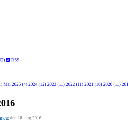
02)
RSS
1)
Mai 2025 (4)
2024 (12)
2023 (11)
2022 (11)
2021 (10)
2020 (11)
201
2016
løype
den
18. aug 2016