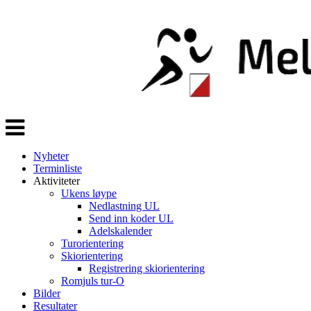
Veksle
navigasjon
Nyheter
Terminliste
Aktiviteter
Ukens løype
Nedlastning UL
Send inn koder UL
Adelskalender
Turorientering
Skiorientering
Registrering skiorientering
Romjuls tur-O
Bilder
Resultater