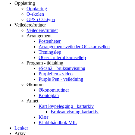
Opplæring
Opplæring
O-skolen
GPS i O-løypa
Veiledere/rutiner
Veiledere/rutiner
Arrangement
Postenheter
Arrangementsveileder OG-karusellen
Treningsløp
O6'er - internt karuselløp
Program - tidtaking
eScan2 - bruksanvisning
PurplePen - video
Purple Pen - veiledning
Økonomi
Økonomirutiner
Kontoplan
Annet
Kart løypelegging - kartarkiv
Bruksanvisning kartarkiv
Klær
Klubbhåndbok MIL
Lenker
Arkiv