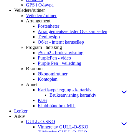
GPS i O-løypa
Veiledere/rutiner
Veiledere/rutiner
Arrangement
Postenheter
Arrangementsveileder OG-karusellen
Treningsløp
O6'er - internt karuselløp
Program - tidtaking
eScan2 - bruksanvisning
PurplePen - video
Purple Pen - veiledning
Økonomi
Økonomirutiner
Kontoplan
Annet
Kart løypelegging - kartarkiv
Bruksanvisning kartarkiv
Klær
Klubbhåndbok MIL
Lenker
Arkiv
GULL-O-SKO
Vinnere av GULL-O-SKO