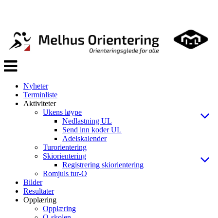
Veksle
navigasjon
Nyheter
Terminliste
Aktiviteter
Ukens løype
Nedlastning UL
Send inn koder UL
Adelskalender
Turorientering
Skiorientering
Registrering skiorientering
Romjuls tur-O
Bilder
Resultater
Opplæring
Opplæring
O-skolen