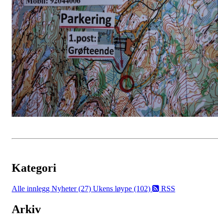
Kategori
Alle innlegg
Nyheter (27)
Ukens løype (102)
RSS
Arkiv