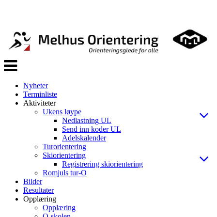
Veksle
navigasjon
Nyheter
Terminliste
Aktiviteter
Ukens løype
Nedlastning UL
Send inn koder UL
Adelskalender
Turorientering
Skiorientering
Registrering skiorientering
Romjuls tur-O
Bilder
Resultater
Opplæring
Opplæring
O-skolen