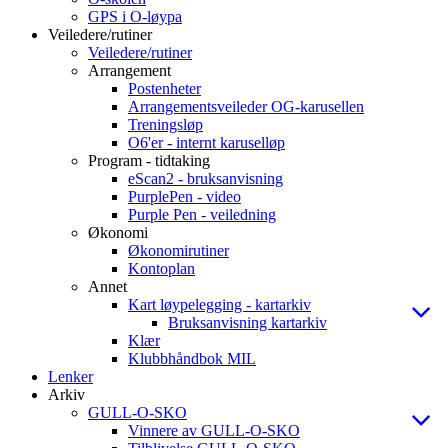
GPS i O-løypa
Veiledere/rutiner
Veiledere/rutiner
Arrangement
Postenheter
Arrangementsveileder OG-karusellen
Treningsløp
O6'er - internt karuselløp
Program - tidtaking
eScan2 - bruksanvisning
PurplePen - video
Purple Pen - veiledning
Økonomi
Økonomirutiner
Kontoplan
Annet
Kart løypelegging - kartarkiv
Bruksanvisning kartarkiv
Klær
Klubbhåndbok MIL
Lenker
Arkiv
GULL-O-SKO
Vinnere av GULL-O-SKO