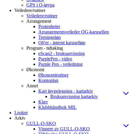
GPS i O-løypa
Veiledere/rutiner
Veiledere/rutiner
Arrangement
Postenheter
Arrangementsveileder OG-karusellen
Treningsløp
O6'er - internt karuselløp
Program - tidtaking
eScan2 - bruksanvisning
PurplePen - video
Purple Pen - veiledning
Økonomi
Økonomirutiner
Kontoplan
Annet
Kart løypelegging - kartarkiv
Bruksanvisning kartarkiv
Klær
Klubbhåndbok MIL
Lenker
Arkiv
GULL-O-SKO
Vinnere av GULL-O-SKO