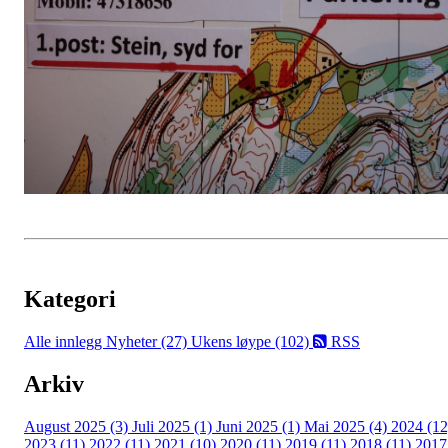
Kategori
Alle innlegg
Nyheter (27)
Ukens løype (102)
RSS
Arkiv
August 2025 (3)
Juli 2025 (1)
Juni 2025 (1)
Mai 2025 (4)
2024 (12
2023 (11)
2022 (11)
2021 (10)
2020 (11)
2019 (11)
2018 (11)
2017