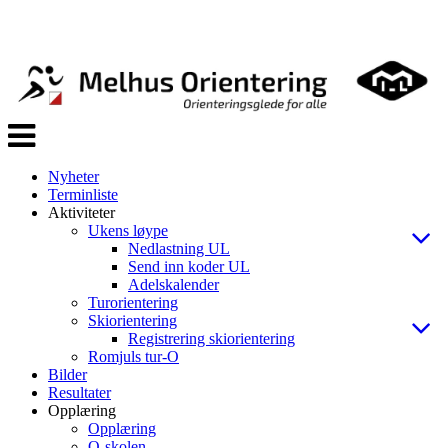
Veksle
navigasjon
Nyheter
Terminliste
Aktiviteter
Ukens løype
Nedlastning UL
Send inn koder UL
Adelskalender
Turorientering
Skiorientering
Registrering skiorientering
Romjuls tur-O
Bilder
Resultater
Opplæring
Opplæring
O-skolen