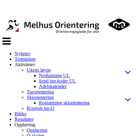
Veksle
navigasjon
Nyheter
Terminliste
Aktiviteter
Ukens løype
Nedlastning UL
Send inn koder UL
Adelskalender
Turorientering
Skiorientering
Registrering skiorientering
Romjuls tur-O
Bilder
Resultater
Opplæring
Opplæring
O-skolen