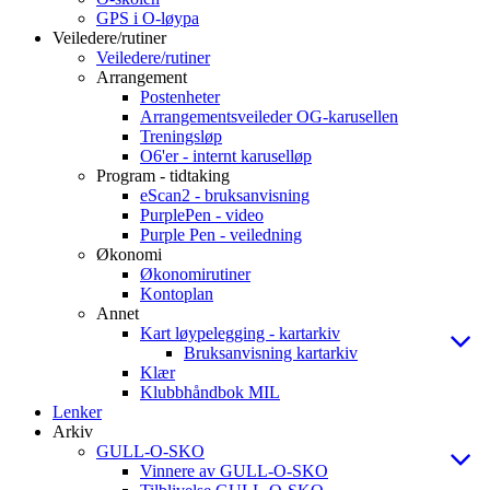
GPS i O-løypa
Veiledere/rutiner
Veiledere/rutiner
Arrangement
Postenheter
Arrangementsveileder OG-karusellen
Treningsløp
O6'er - internt karuselløp
Program - tidtaking
eScan2 - bruksanvisning
PurplePen - video
Purple Pen - veiledning
Økonomi
Økonomirutiner
Kontoplan
Annet
Kart løypelegging - kartarkiv
Bruksanvisning kartarkiv
Klær
Klubbhåndbok MIL
Lenker
Arkiv
GULL-O-SKO
Vinnere av GULL-O-SKO