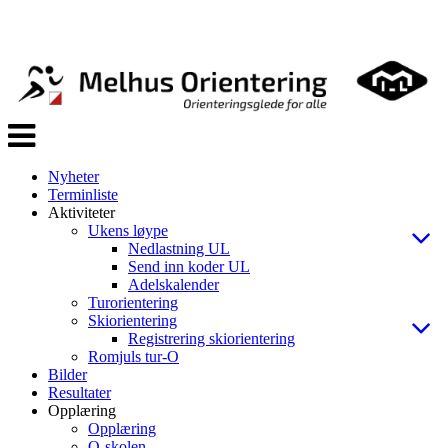
Veksle
navigasjon
Nyheter
Terminliste
Aktiviteter
Ukens løype
Nedlastning UL
Send inn koder UL
Adelskalender
Turorientering
Skiorientering
Registrering skiorientering
Romjuls tur-O
Bilder
Resultater
Opplæring
Opplæring
O-skolen