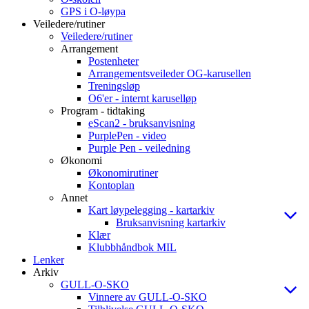
GPS i O-løypa
Veiledere/rutiner
Veiledere/rutiner
Arrangement
Postenheter
Arrangementsveileder OG-karusellen
Treningsløp
O6'er - internt karuselløp
Program - tidtaking
eScan2 - bruksanvisning
PurplePen - video
Purple Pen - veiledning
Økonomi
Økonomirutiner
Kontoplan
Annet
Kart løypelegging - kartarkiv
Bruksanvisning kartarkiv
Klær
Klubbhåndbok MIL
Lenker
Arkiv
GULL-O-SKO
Vinnere av GULL-O-SKO