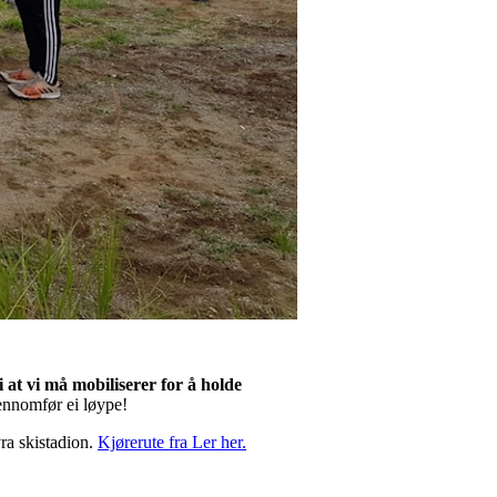
i at vi må mobiliserer for å holde
jennomfør ei løype!
ra skistadion.
Kjørerute fra Ler her.