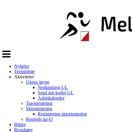
Veksle
navigasjon
Nyheter
Terminliste
Aktiviteter
Ukens løype
Nedlastning UL
Send inn koder UL
Adelskalender
Turorientering
Skiorientering
Registrering skiorientering
Romjuls tur-O
Bilder
Resultater