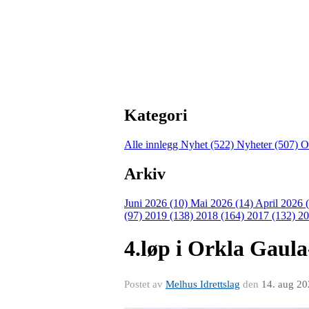
Kategori
Alle innlegg
Nyhet (522)
Nyheter (507)
O
Arkiv
Juni 2026 (10)
Mai 2026 (14)
April 2026 
(97)
2019 (138)
2018 (164)
2017 (132)
20
4.løp i Orkla Gaula
Postet av
Melhus Idrettslag
den
14. aug 2