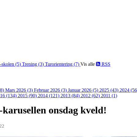
-skolen (5)
Trening (3)
Turorientering (7)
Vis alle
RSS
(8)
Mars 2026 (3)
Februar 2026 (3)
Januar 2026 (5)
2025 (43)
2024 (5
16 (134)
2015 (90)
2014 (121)
2013 (84)
2012 (62)
2011 (1)
-karusellen onsdag kveld!
022