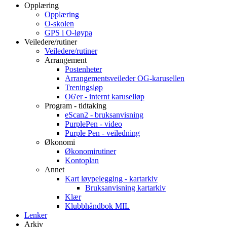
Opplæring
Opplæring
O-skolen
GPS i O-løypa
Veiledere/rutiner
Veiledere/rutiner
Arrangement
Postenheter
Arrangementsveileder OG-karusellen
Treningsløp
O6'er - internt karuselløp
Program - tidtaking
eScan2 - bruksanvisning
PurplePen - video
Purple Pen - veiledning
Økonomi
Økonomirutiner
Kontoplan
Annet
Kart løypelegging - kartarkiv
Bruksanvisning kartarkiv
Klær
Klubbhåndbok MIL
Lenker
Arkiv