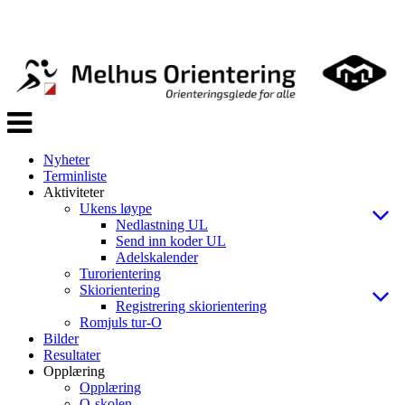
Veksle
navigasjon
Nyheter
Terminliste
Aktiviteter
Ukens løype
Nedlastning UL
Send inn koder UL
Adelskalender
Turorientering
Skiorientering
Registrering skiorientering
Romjuls tur-O
Bilder
Resultater
Opplæring
Opplæring
O-skolen