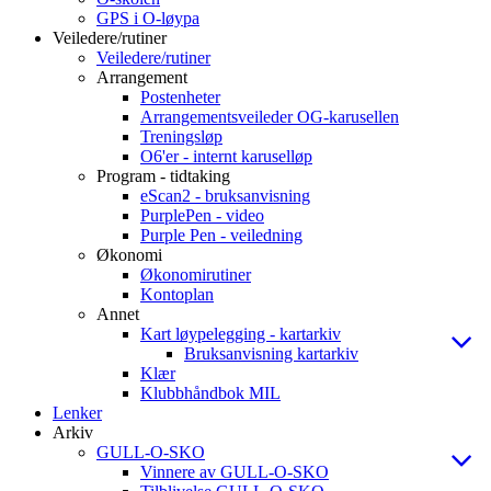
GPS i O-løypa
Veiledere/rutiner
Veiledere/rutiner
Arrangement
Postenheter
Arrangementsveileder OG-karusellen
Treningsløp
O6'er - internt karuselløp
Program - tidtaking
eScan2 - bruksanvisning
PurplePen - video
Purple Pen - veiledning
Økonomi
Økonomirutiner
Kontoplan
Annet
Kart løypelegging - kartarkiv
Bruksanvisning kartarkiv
Klær
Klubbhåndbok MIL
Lenker
Arkiv
GULL-O-SKO
Vinnere av GULL-O-SKO