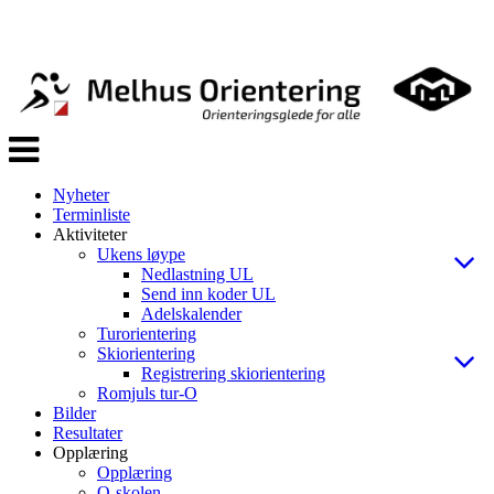
Veksle
navigasjon
Nyheter
Terminliste
Aktiviteter
Ukens løype
Nedlastning UL
Send inn koder UL
Adelskalender
Turorientering
Skiorientering
Registrering skiorientering
Romjuls tur-O
Bilder
Resultater
Opplæring
Opplæring
O-skolen