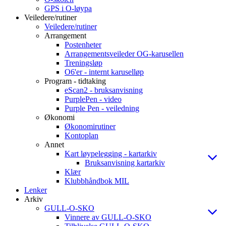
GPS i O-løypa
Veiledere/rutiner
Veiledere/rutiner
Arrangement
Postenheter
Arrangementsveileder OG-karusellen
Treningsløp
O6'er - internt karuselløp
Program - tidtaking
eScan2 - bruksanvisning
PurplePen - video
Purple Pen - veiledning
Økonomi
Økonomirutiner
Kontoplan
Annet
Kart løypelegging - kartarkiv
Bruksanvisning kartarkiv
Klær
Klubbhåndbok MIL
Lenker
Arkiv
GULL-O-SKO
Vinnere av GULL-O-SKO