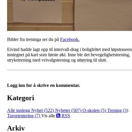
Bilder fra treninga ser du på
Facebook.
Eivind hadde lagt opp til intervall-drag i boligfeltet med løpstraseen
inntegnet på kart som første økt. Inne ble det bevegelighetstrening,
stryketrening med veivalgstrening og uttøying til slutt.
Logg inn for å skrive en kommentar.
Kategori
Alle innlegg
Nyhet (522)
Nyheter (507)
O-skolen (5)
Trening (3)
Turorientering (7)
Vis alle
RSS
Arkiv