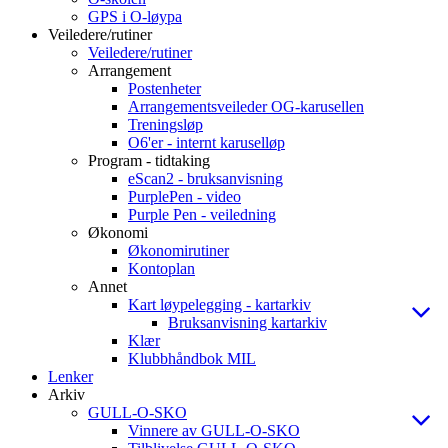
GPS i O-løypa
Veiledere/rutiner
Veiledere/rutiner
Arrangement
Postenheter
Arrangementsveileder OG-karusellen
Treningsløp
O6'er - internt karuselløp
Program - tidtaking
eScan2 - bruksanvisning
PurplePen - video
Purple Pen - veiledning
Økonomi
Økonomirutiner
Kontoplan
Annet
Kart løypelegging - kartarkiv
Bruksanvisning kartarkiv
Klær
Klubbhåndbok MIL
Lenker
Arkiv
GULL-O-SKO
Vinnere av GULL-O-SKO