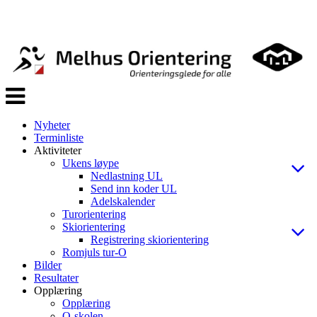
Veksle
navigasjon
Nyheter
Terminliste
Aktiviteter
Ukens løype
Nedlastning UL
Send inn koder UL
Adelskalender
Turorientering
Skiorientering
Registrering skiorientering
Romjuls tur-O
Bilder
Resultater
Opplæring
Opplæring
O-skolen