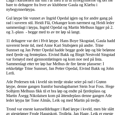
Laga i karusellen har slitt i år med å få ut nybegynnerne og det ble
bare to deltagere fra hver av klubbene Gaula og Klæbu i
nybegynnerløypa.
Gul løype ble vunnet av Ingrid Opedal igjen og for andre gang på
rad i suveren stil. Heidi Flå, Orkanger kom nærmest og Heidi leder
sammenlagt i løypa, Ingrid Opedal og Martin Melhuus ligger på 2.
og 3.-plass - begge med to av tre løp så langt.
11 deltagere var det i Hvit løype. Hans Boye Skogstad, Gaula had
suverent beste tid, med Anne Kari Stubsjøen på andre. Trine
Sunnset og Jan Petter Opedal hadde begge gode løp og ble belønne
med fjerde og femteplass. Eivind Bakk og Birgit Nestvold Singstad
var fornøyd med gjennomføringen og kom noe ned på lista.
Sammenlagt etter tre løp har Melhus de fire første plassene: I
rekkefølge Trine Sunnset, Jan Petter Opedal, Eivind Bakk og John
Lerli.
Atle Pedersen tok i kveld sin tredje strake seier på rad i Grønn
løype, denne gangen framfor bursdagsbarnet Stein Ivar Foss. Hege
Solhjem Melhuus fikk til et bra løp og endte på fjerdeplass og
Martin Åsegg Nikolaisen kom på åttendeplass denne gangen Atle
leder løypa før Tone Almås, Leik og med Martin på tredje.
Trond var eneste karuselldeltager i Rød løype i kveld, men ble slått
av gjesteløper Frode Haugskott, Trollelg. Jan Hage, Leik er eneste