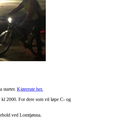
a starter.
Kjørerute her.
n kl 2000. For dere som vil løpe C- og
.
sforhold ved Lomtjønna.