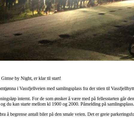
 Gimse by Night, er klar til start!
tjønna i Vassfjellveien med samlingsplass fra der stien til Vassfjellhytt
ningsløp internt. For de som ønsker å være med på fellesstarten går de
 og du kan starte mellom kl 1900 og 2000. Påmelding på samlingsplass
r bra å begrense antall biler på den smale veien. Det er greie parkering