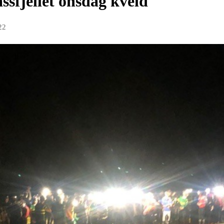
ssfjellet onsdag kveld
22