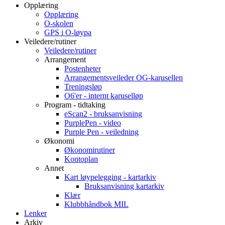
Opplæring
Opplæring
O-skolen
GPS i O-løypa
Veiledere/rutiner
Veiledere/rutiner
Arrangement
Postenheter
Arrangementsveileder OG-karusellen
Treningsløp
O6'er - internt karuselløp
Program - tidtaking
eScan2 - bruksanvisning
PurplePen - video
Purple Pen - veiledning
Økonomi
Økonomirutiner
Kontoplan
Annet
Kart løypelegging - kartarkiv
Bruksanvisning kartarkiv
Klær
Klubbhåndbok MIL
Lenker
Arkiv