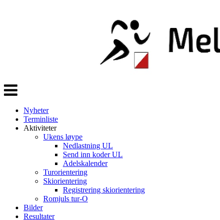
Veksle
navigasjon
Nyheter
Terminliste
Aktiviteter
Ukens løype
Nedlastning UL
Send inn koder UL
Adelskalender
Turorientering
Skiorientering
Registrering skiorientering
Romjuls tur-O
Bilder
Resultater