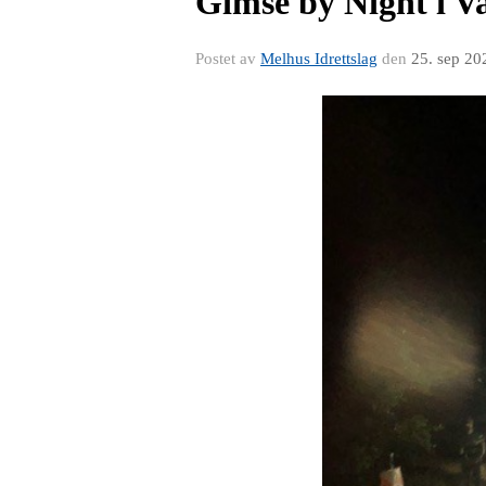
Gimse by Night i Va
Postet av
Melhus Idrettslag
den
25. sep 20