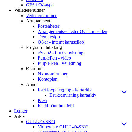
GPS i O-løypa
Veiledere/rutiner
Veiledere/rutiner
Arrangement
Postenheter
Arrangementsveileder OG-karusellen
Treningsløp
O6'er - internt karuselløp
Program - tidtaking
eScan2 - bruksanvisning
PurplePen - video
Purple Pen - veiledning
Økonomi
Økonomirutiner
Kontoplan
Annet
Kart løypelegging - kartarkiv
Bruksanvisning kartarkiv
Klær
Klubbhåndbok MIL
Lenker
Arkiv
GULL-O-SKO
Vinnere av GULL-O-SKO