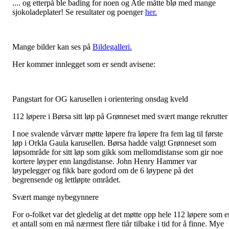
.... og etterpå ble bading for noen og Atle måtte blø med mange
sjokoladeplater! Se resultater og poenger
her.
Mange bilder kan ses på
Bildegalleri.
Her kommer innlegget som er sendt avisene:
Pangstart for OG karusellen i orientering onsdag kveld
112 løpere i Børsa sitt løp på Grønneset med svært mange rekrutter
I noe svalende vårvær møtte løpere fra løpere fra fem lag til første
løp i Orkla Gaula karusellen. Børsa hadde valgt Grønneset som
løpsområde for sitt løp som gikk som mellomdistanse som gir noe
kortere løyper enn langdistanse. John Henry Hammer var
løypelegger og fikk bare godord om de 6 løypene på det
begrensende og lettløpte området.
Svært mange nybegynnere
For o-folket var det gledelig at det møtte opp hele 112 løpere som e
et antall som en må nærmest flere tiår tilbake i tid for å finne. Mye