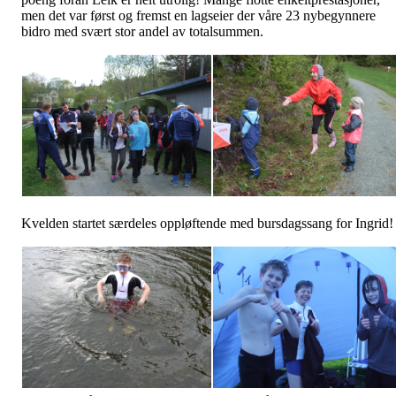
men det var først og fremst en lagseier der våre 23 nybegynnere
bidro med svært stor andel av totalsummen.
Kvelden startet særdeles oppløftende med bursdagssang for Ingrid!