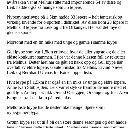
av årsaken var at Melhus stilte med imponerende 54 av disse og
Leik hadde også så mange som 35 løpere.
Nybegynnerløype på 1,5km hadde 33 løpere – helt fantastisk og
virkelig lovende for o-sporten i distriktet! Av disse kom 23 løpere f
Melhus, 8 løpere fra Leik og 2 fra Orkanger. Her var det mye o-
glede å spore.
Morsomt med en fin miks med unge og gamle i samme løype
Gul løype som var 1,5km er løypa hvor de aller yngste og de aller
eldste konkurrer sammen. I fjor var denne klassen full av rekrutter
fra Melhus. Detter året har de gått ett hakk opp og Gul løype har
overtall av eldre løpere. Gaute Finstad fra Melhus, Eivind Næve,
Leik og Bernhard Ulvaas fra Børse toppet lista.
Hvit løype på 1,5km har også en fin miks av unge og eldre løpere.
Anne Kari Stubbsjøen, Leik var et stykke framfor de andre med et
godt løp. Andreplass fikk Øivind Østeggen, Orkanger og Joar Arvi
Krognes fra Leik kom på tredjeplass.
Mellomste løype hadde nesten like mange løpere som i
nybegynnerløypa.
Grønn løype ser ut til å bli den store denne sesongen og den hadde
hele 27 løpere dette første løpet . Melhus sine mange ungdommer