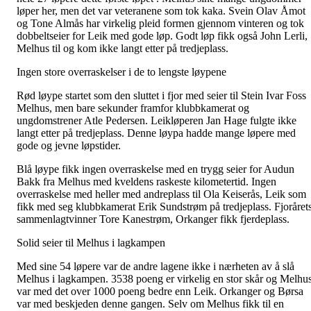
løper her, men det var veteranene som tok kaka. Svein Olav Åmot
og Tone Almås har virkelig pleid formen gjennom vinteren og tok
dobbeltseier for Leik med gode løp. Godt løp fikk også John Lerli,
Melhus til og kom ikke langt etter på tredjeplass.
Ingen store overraskelser i de to lengste løypene
Rød løype startet som den sluttet i fjor med seier til Stein Ivar Foss
Melhus, men bare sekunder framfor klubbkamerat og
ungdomstrener Atle Pedersen. Leikløperen Jan Hage fulgte ikke
langt etter på tredjeplass. Denne løypa hadde mange løpere med
gode og jevne løpstider.
Blå løype fikk ingen overraskelse med en trygg seier for Audun
Bakk fra Melhus med kveldens raskeste kilometertid. Ingen
overraskelse med heller med andreplass til Ola Keiserås, Leik som
fikk med seg klubbkamerat Erik Sundstrøm på tredjeplass. Fjoråret
sammenlagtvinner Tore Kanestrøm, Orkanger fikk fjerdeplass.
Solid seier til Melhus i lagkampen
Med sine 54 løpere var de andre lagene ikke i nærheten av å slå
Melhus i lagkampen. 3538 poeng er virkelig en stor skår og Melhu
var med det over 1000 poeng bedre enn Leik. Orkanger og Børsa
var med beskjeden denne gangen. Selv om Melhus fikk til en