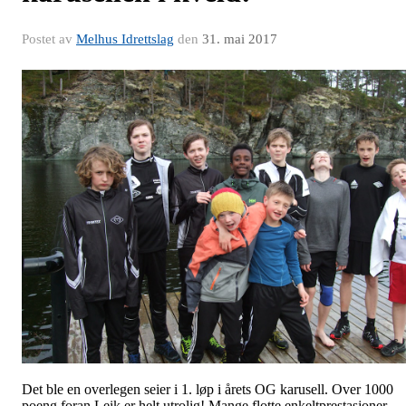
Postet av
Melhus Idrettslag
den
31. mai 2017
Det ble en overlegen seier i 1. løp i årets OG karusell. Over 1000
poeng foran Leik er helt utrolig! Mange flotte enkeltprestasjoner,