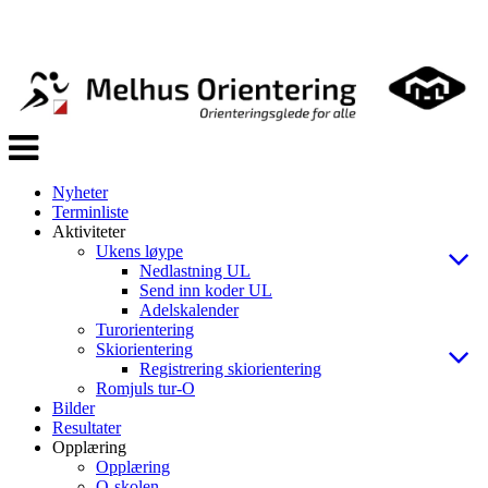
Veksle
navigasjon
Nyheter
Terminliste
Aktiviteter
Ukens løype
Nedlastning UL
Send inn koder UL
Adelskalender
Turorientering
Skiorientering
Registrering skiorientering
Romjuls tur-O
Bilder
Resultater
Opplæring
Opplæring
O-skolen