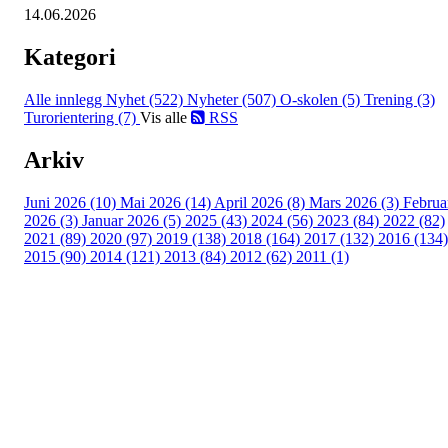
14.06.2026
Kategori
Alle innlegg
Nyhet (522)
Nyheter (507)
O-skolen (5)
Trening (3)
Turorientering (7)
Vis alle
RSS
Arkiv
Juni 2026 (10)
Mai 2026 (14)
April 2026 (8)
Mars 2026 (3)
Februa
2026 (3)
Januar 2026 (5)
2025 (43)
2024 (56)
2023 (84)
2022 (82)
2021 (89)
2020 (97)
2019 (138)
2018 (164)
2017 (132)
2016 (134)
2015 (90)
2014 (121)
2013 (84)
2012 (62)
2011 (1)