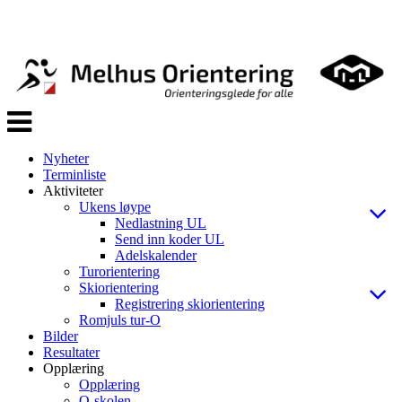
Veksle
navigasjon
Nyheter
Terminliste
Aktiviteter
Ukens løype
Nedlastning UL
Send inn koder UL
Adelskalender
Turorientering
Skiorientering
Registrering skiorientering
Romjuls tur-O
Bilder
Resultater
Opplæring
Opplæring
O-skolen