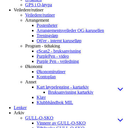
GPS i O-løypa
Veiledere/rutiner
Veiledere/rutiner
Arrangement
Postenheter
Arrangementsveileder OG-karusellen
Treningsløp
O6'er - internt karuselløp
Program - tidtaking
eScan2 - bruksanvisning
PurplePen - video
Purple Pen - veiledning
Økonomi
Økonomirutiner
Kontoplan
Annet
Kart løypelegging - kartarkiv
Bruksanvisning kartarkiv
Klær
Klubbhåndbok MIL
Lenker
Arkiv
GULL-O-SKO
Vinnere av GULL-O-SKO