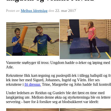
Postet av
Melhus Idrettslag
den
22. mar 2017
Vannrette snøbyger til tross: Ungdom hadde o-leker og løping med
Atle.
Rekruttene fikk kart-tegning og puslespill-lek i tillegg ballspill og fr
lek inne her med Sigurd, Johannes, Ingrid og Vårin. Her ses
rekruttene i
fri dressur.
Trine, Margrethe og John hadde full kontroll
Under ledelsen av Reidun og Gunleiv ble det først en time med
langkjøring ute. Mellom denne økta og styrketreninga ble en lettere
servering - bare for å forsikre seg at blodsukkeret var ideelt: