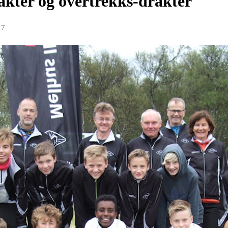
rakter og overtrekks-drakter
17