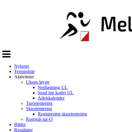
Veksle
navigasjon
Nyheter
Terminliste
Aktiviteter
Ukens løype
Nedlastning UL
Send inn koder UL
Adelskalender
Turorientering
Skiorientering
Registrering skiorientering
Romjuls tur-O
Bilder
Resultater