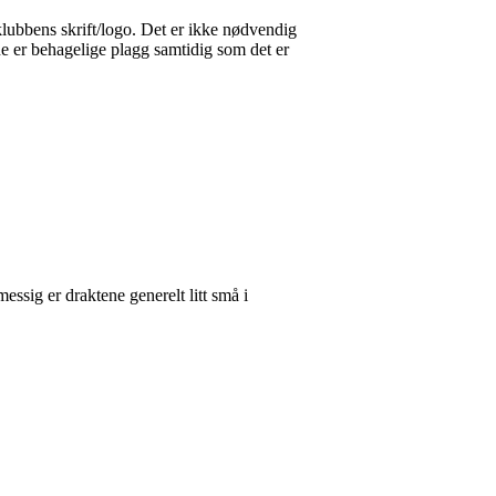
klubbens skrift/logo. Det er ikke nødvendig
ne er behagelige plagg samtidig som det er
essig er draktene generelt litt små i