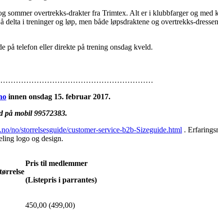
r og sommer overtrekks-drakter fra Trimtex. Alt er i klubbfarger og med 
å delta i treninger og løp, men både løpsdraktene og overtrekks-dresse
de på telefon eller direkte på trening onsdag kveld.
…………………………………………………………
no
innen onsdag 15. februar 2017.
id på mobil 99572383.
ex.no/no/storrelsesguide/customer-service-b2b-Sizeguide.html
. Erfaringsm
ling logo og design.
Pris til medlemmer
tørrelse
(Listepris i parrantes)
450,00 (499,00)