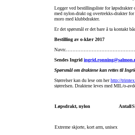
Legger ved bestillingsliste for løpsdrakte
med nylon-drakt og overtrekks-drakter for 
moro med klubbdrakter.
Er det spørsmål er det bare å ta kontakt bå
Bestilling av o-klær 2017
Navn:………………………………
Sendes Ingrid
ingrid.ronning@salmon.
Spørsmål om draktene kan rettes til Ingr
Størrelser kan du lese om her
http://trimt
størrelsen. Draktene leves med MIL/o-avde
Løpsdrakt, nylon
Antall
S
Extreme skjorte, kort arm, unisex