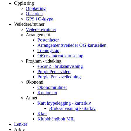
Opplæring
Opplæring
O-skolen
GPS i O-løypa
Veiledere/rutiner
Veiledere/rutiner
Arrangement
Postenheter
Arrangementsveileder OG-karusellen
Treningsløp
O6'er - internt karuselløp
Program - tidtaking
eScan2 - bruksanvisning
PurplePen - video
Purple Pen - veiledning
Økonomi
Økonomirutiner
Kontoplan
Annet
Kart løypelegging - kartarkiv
Bruksanvisning kartarkiv
Klær
Klubbhåndbok MIL
Lenker
Arkiv