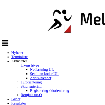
Veksle
navigasjon
Nyheter
Terminliste
Aktiviteter
Ukens løype
Nedlastning UL
Send inn koder UL
Adelskalender
Turorientering
Skiorientering
Registrering skiorientering
Romjuls tur-O
Bilder
Resultater