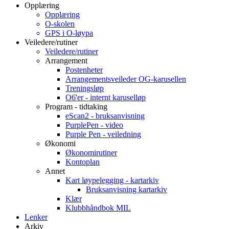
Opplæring
Opplæring
O-skolen
GPS i O-løypa
Veiledere/rutiner
Veiledere/rutiner
Arrangement
Postenheter
Arrangementsveileder OG-karusellen
Treningsløp
O6'er - internt karuselløp
Program - tidtaking
eScan2 - bruksanvisning
PurplePen - video
Purple Pen - veiledning
Økonomi
Økonomirutiner
Kontoplan
Annet
Kart løypelegging - kartarkiv
Bruksanvisning kartarkiv
Klær
Klubbhåndbok MIL
Lenker
Arkiv