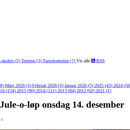
-skolen (5)
Trening (3)
Turorientering (7)
Vis alle
RSS
(8)
Mars 2026 (3)
Februar 2026 (3)
Januar 2026 (5)
2025 (43)
2024 (5
16 (134)
2015 (90)
2014 (121)
2013 (84)
2012 (62)
2011 (1)
Jule-o-løp onsdag 14. desember
16