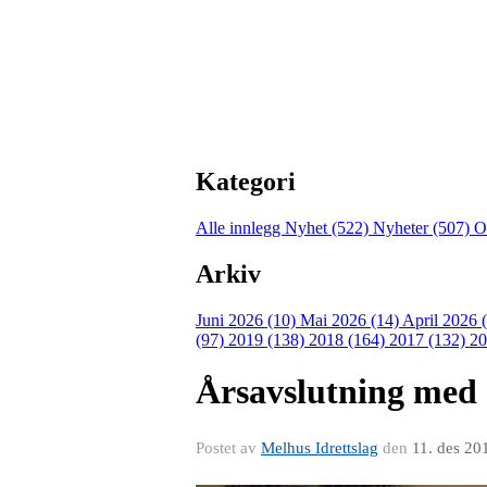
Kategori
Alle innlegg
Nyhet (522)
Nyheter (507)
O
Arkiv
Juni 2026 (10)
Mai 2026 (14)
April 2026 
(97)
2019 (138)
2018 (164)
2017 (132)
20
Årsavslutning med 
Postet av
Melhus Idrettslag
den
11. des 20